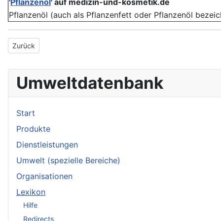
'
Pflanzenöl
' auf medizin-und-kosmetik.de
Pflanzenöl (auch als Pflanzenfett oder Pflanzenöl bezeich
Vorheriger Beitrag: Pflanzennährstoff
Zurück
Umweltdatenbank
Start
Produkte
Dienstleistungen
Umwelt (spezielle Bereiche)
Organisationen
Lexikon
Hilfe
Redirects