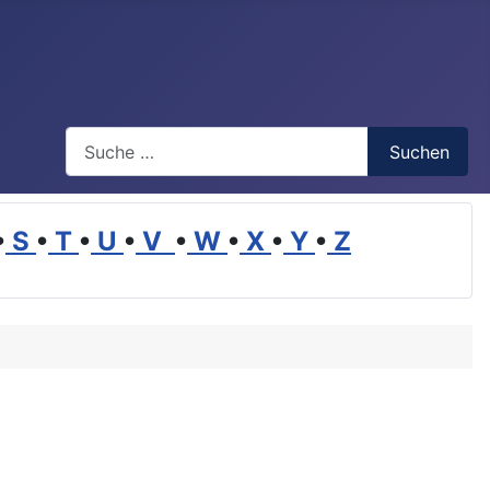
Suchen
Suchen
•
S
•
T
•
U
•
V
•
W
•
X
•
Y
•
Z