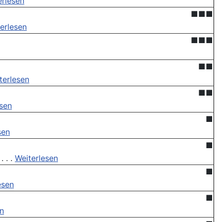
erlesen
■■■
erlesen
■■■
■■
terlesen
■■
esen
■
sen
■
 . .
Weiterlesen
■
esen
■
en