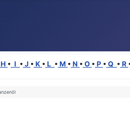
H
•
I
•
J
•
K
•
L
•
M
•
N
•
O
•
P
•
Q
•
R
anzenöl