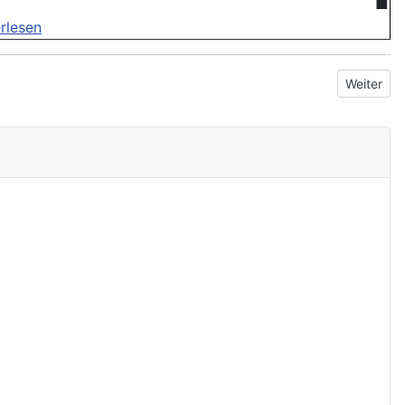
■
rlesen
Nächster 
Weiter