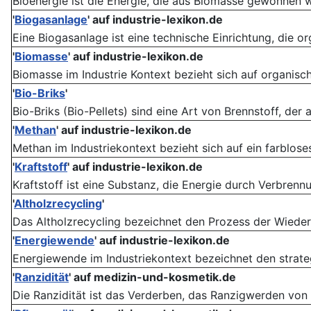
Bioenergie ist die Energie, die aus Biomasse gewonnen w
'
Biogasanlage
' auf industrie-lexikon.de
Eine Biogasanlage ist eine technische Einrichtung, die or
'
Biomasse
' auf industrie-lexikon.de
Biomasse im Industrie Kontext bezieht sich auf organische 
'
Bio-Briks
'
Bio-Briks (Bio-Pellets) sind eine Art von Brennstoff, der
'
Methan
' auf industrie-lexikon.de
Methan im Industriekontext bezieht sich auf ein farblose
'
Kraftstoff
' auf industrie-lexikon.de
Kraftstoff ist eine Substanz, die Energie durch Verbrennun
'
Altholzrecycling
'
Das Altholzrecycling bezeichnet den Prozess der Wiede
'
Energiewende
' auf industrie-lexikon.de
Energiewende im Industriekontext bezeichnet den strateg
'
Ranzidität
' auf medizin-und-kosmetik.de
Die Ranzidität ist das Verderben, das Ranzigwerden von 