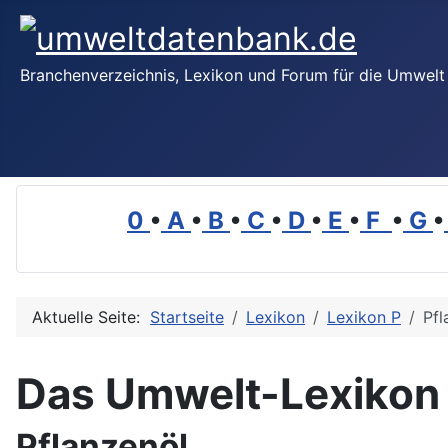
Branchenverzeichnis, Lexikon und Forum für die Umwelt
0
•
A
•
B
•
C
•
D
•
E
•
F
•
G
•
Aktuelle Seite:
Startseite
Lexikon
Lexikon P
Pfl
Das Umwelt-Lexikon
Pflanzenöl