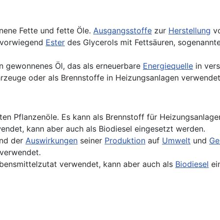
nene Fette und fette Öle.
Ausgangsstoffe
zur
Herstellung
vo
nd vorwiegend
Ester
des Glycerols mit Fettsäuren, sogenannte
en gewonnenes Öl, das als erneuerbare
Energiequelle
in ver
ahrzeuge oder als Brennstoffe in Heizungsanlagen verwende
ten Pflanzenöle. Es kann als Brennstoff für Heizungsanlage
wendet, kann aber auch als Biodiesel eingesetzt werden.
und der
Auswirkungen
seiner
Produktion
auf
Umwelt
und
Ge
 verwendet.
bensmittelzutat verwendet, kann aber auch als
Biodiesel
ei