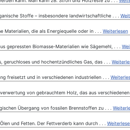
erden kann. Man kann zB. Stroh und Holzreste zu . . .
Weit
ganische Stoffe – insbesondere landwirtschaftliche . . .
Weit
Materialien, die als Energiequelle oder in . . .
Weiterlesen
 aus gepressten Biomasse-Materialien wie Sägemehl, . . .
Wei
s, geruchloses und hochentzündliches Gas, das . . .
Weiterl
g freisetzt und in verschiedenen industriellen . . .
Weiterle
rverwertung von gebrauchtem Holz, das aus verschiedenen .
ischen Übergang von fossilen Brennstoffen zu . . .
Weiterl
Ölen und Fetten. Der Fettverderb kann durch . . .
Weiterles