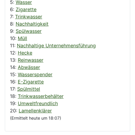
5:
Wasser
6:
Zigarette
7:
Trinkwasser
8:
Nachhaltigkeit
9:
Spülwasser
10:
Müll
11:
Nachhaltige Unternehmensführung
12:
Hecke
13:
Reinwasser
14:
Abwässer
15:
Wasserspender
16:
E-Zigarette
17:
Spülmittel
18:
Trinkwasserbehälter
19:
Umweltfreundlich
20:
Lamellenklärer
(Ermittelt heute um 18:07)