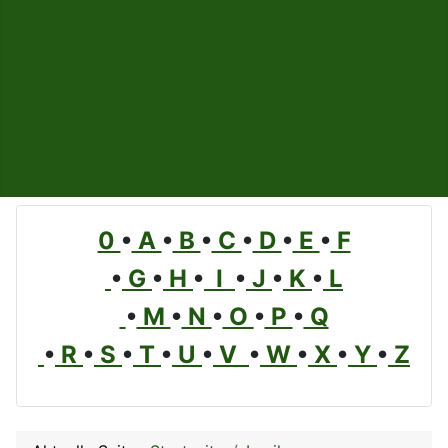
0
•
A
•
B
•
C
•
D
•
E
•
F
•
G
•
H
•
I
•
J
•
K
•
L
•
M
•
N
•
O
•
P
•
Q
•
R
•
S
•
T
•
U
•
V
•
W
•
X
•
Y
•
Z