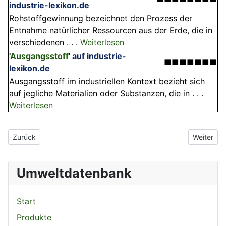
industrie-lexikon.de
Rohstoffgewinnung bezeichnet den Prozess der
Entnahme natürlicher Ressourcen aus der Erde, die in
verschiedenen . . .
Weiterlesen
'
Ausgangsstoff
'
auf industrie-
■■■■■■■
lexikon.de
Ausgangsstoff im industriellen Kontext bezieht sich
auf jegliche Materialien oder Substanzen, die in . . .
Weiterlesen
Vorheriger Beitrag: Ausgabeaufschlag
Nächster 
Zurück
Weiter
Umweltdatenbank
Start
Produkte