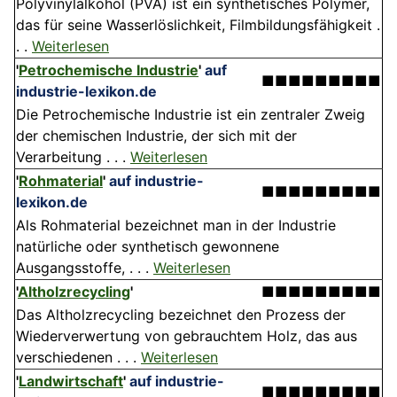
Polyvinylalkohol (PVA) ist ein synthetisches Polymer,
das für seine Wasserlöslichkeit, Filmbildungsfähigkeit .
. .
Weiterlesen
'
Petrochemische Industrie
'
auf
■■■■■■■■■
industrie-lexikon.de
Die Petrochemische Industrie ist ein zentraler Zweig
der chemischen Industrie, der sich mit der
Verarbeitung . . .
Weiterlesen
'
Rohmaterial
'
auf industrie-
■■■■■■■■■
lexikon.de
Als Rohmaterial bezeichnet man in der Industrie
natürliche oder synthetisch gewonnene
Ausgangsstoffe, . . .
Weiterlesen
'
Altholzrecycling
'
■■■■■■■■■
Das Altholzrecycling bezeichnet den Prozess der
Wiederverwertung von gebrauchtem Holz, das aus
verschiedenen . . .
Weiterlesen
'
Landwirtschaft
'
auf industrie-
■■■■■■■■■