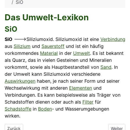
SiO
Das Umwelt-Lexikon
SiO
SiO
--->Siliziumoxid. Siliziumoxid ist eine
Verbindung
aus
Silizium
und
Sauerstoff
und ist ein häufig
vorkommendes
Material
in der
Umwelt
. Es ist bekannt
als Quarz, das in vielen Gesteinen und Mineralien
vorkommt, sowie als Hauptbestandteil von
Sand
. In
der Umwelt kann Siliziumoxid verschiedene
Auswirkungen
haben, je nach seiner Form und seiner
Wechselwirkung mit anderen
Elementen
und
Verbindungen. Es kann beispielsweise als Träger von
Schadstoffen dienen oder auch als
Filter
für
Schadstoffe
in
Boden
- und Wasserumgebungen
wirken.
Vorheriger Beitrag: Silizium
Nächster 
Zurück
Weiter