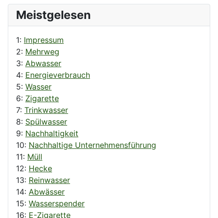
Meistgelesen
1:
Impressum
2:
Mehrweg
3:
Abwasser
4:
Energieverbrauch
5:
Wasser
6:
Zigarette
7:
Trinkwasser
8:
Spülwasser
9:
Nachhaltigkeit
10:
Nachhaltige Unternehmensführung
11:
Müll
12:
Hecke
13:
Reinwasser
14:
Abwässer
15:
Wasserspender
16:
E-Zigarette