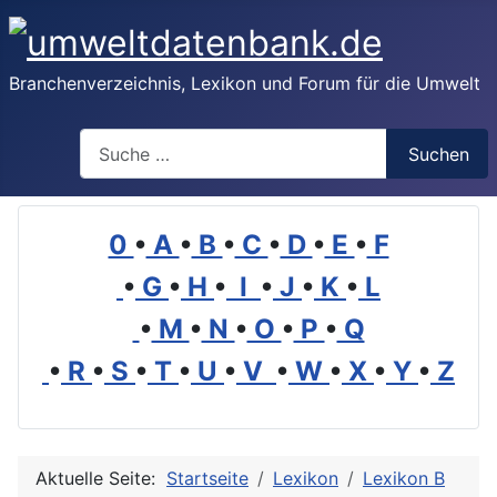
Branchenverzeichnis, Lexikon und Forum für die Umwelt
Suchen
Suchen
0
•
A
•
B
•
C
•
D
•
E
•
F
•
G
•
H
•
I
•
J
•
K
•
L
•
M
•
N
•
O
•
P
•
Q
•
R
•
S
•
T
•
U
•
V
•
W
•
X
•
Y
•
Z
Aktuelle Seite:
Startseite
Lexikon
Lexikon B