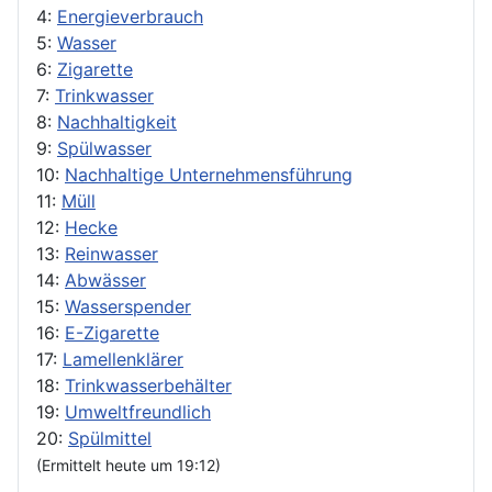
4:
Energieverbrauch
5:
Wasser
6:
Zigarette
7:
Trinkwasser
8:
Nachhaltigkeit
9:
Spülwasser
10:
Nachhaltige Unternehmensführung
11:
Müll
12:
Hecke
13:
Reinwasser
14:
Abwässer
15:
Wasserspender
16:
E-Zigarette
17:
Lamellenklärer
18:
Trinkwasserbehälter
19:
Umweltfreundlich
20:
Spülmittel
(Ermittelt heute um 19:12)