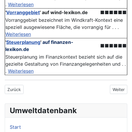
.
Weiterlesen
'
Vorranggebiet
'
auf wind-lexikon.de
■■■■■■
Vorranggebiet bezeichnet im Windkraft-Kontext eine
speziell ausgewiesene Fläche, die vorrangig für . . .
Weiterlesen
'
Steuerplanung
'
auf finanzen-
■■■■■■
lexikon.de
Steuerplanung im Finanzkontext bezieht sich auf die
gezielte Gestaltung von Finanzangelegenheiten und . .
.
Weiterlesen
Vorheriger Beitrag: Bodenmanagement
Nächster 
Zurück
Weiter
Umweltdatenbank
Start