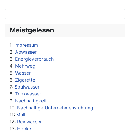
Meistgelesen
1:
Impressum
2:
Abwasser
3:
Energieverbrauch
4:
Mehrweg
5:
Wasser
6:
Zigarette
7:
Spülwasser
8:
Trinkwasser
9:
Nachhaltigkeit
10:
Nachhaltige Unternehmensführung
11:
Müll
12:
Reinwasser
13:
Hecke