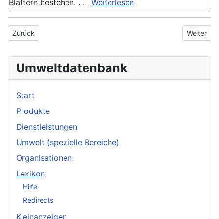
Blättern bestehen. . . .
Weiterlesen
Vorheriger Beitrag: Krankheitserreger
Nächster 
Zurück
Weiter
Umweltdatenbank
Start
Produkte
Dienstleistungen
Umwelt (spezielle Bereiche)
Organisationen
Lexikon
Hilfe
Redirects
Kleinanzeigen