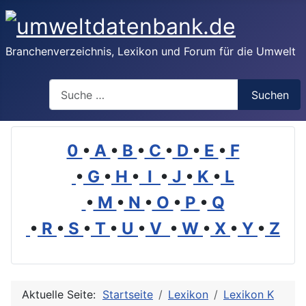
Branchenverzeichnis, Lexikon und Forum für die Umwelt
Suchen
Suchen
0
•
A
•
B
•
C
•
D
•
E
•
F
•
G
•
H
•
I
•
J
•
K
•
L
•
M
•
N
•
O
•
P
•
Q
•
R
•
S
•
T
•
U
•
V
•
W
•
X
•
Y
•
Z
Aktuelle Seite:
Startseite
Lexikon
Lexikon K