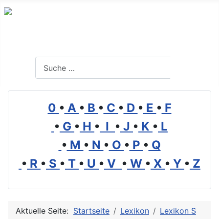
Branchenverzeichnis, Lexikon und Forum für die Umwelt
Suchen
Suchen
0
•
A
•
B
•
C
•
D
•
E
•
F
•
G
•
H
•
I
•
J
•
K
•
L
•
M
•
N
•
O
•
P
•
Q
•
R
•
S
•
T
•
U
•
V
•
W
•
X
•
Y
•
Z
Aktuelle Seite:
Startseite
Lexikon
Lexikon S