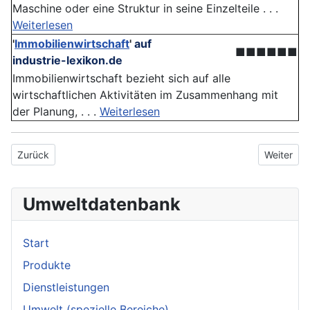
Maschine oder eine Struktur in seine Einzelteile . . .
Weiterlesen
'
Immobilienwirtschaft
'
auf
■■■■■■
industrie-lexikon.de
Immobilienwirtschaft bezieht sich auf alle
wirtschaftlichen Aktivitäten im Zusammenhang mit
der Planung, . . .
Weiterlesen
Vorheriger Beitrag: Schädlingsbefall
Nächster B
Zurück
Weiter
Umweltdatenbank
Start
Produkte
Dienstleistungen
Umwelt (spezielle Bereiche)