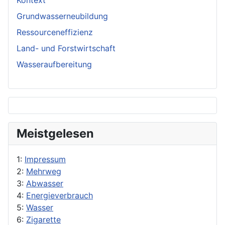
Kontext
Grundwasserneubildung
Ressourceneffizienz
Land- und Forstwirtschaft
Wasseraufbereitung
Meistgelesen
1:
Impressum
2:
Mehrweg
3:
Abwasser
4:
Energieverbrauch
5:
Wasser
6:
Zigarette