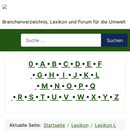
Branchenverzeichnis, Lexikon und Forum für die Umwelt
Suchen
Suchen
0
•
A
•
B
•
C
•
D
•
E
•
F
•
G
•
H
•
I
•
J
•
K
•
L
•
M
•
N
•
O
•
P
•
Q
•
R
•
S
•
T
•
U
•
V
•
W
•
X
•
Y
•
Z
Aktuelle Seite:
Startseite
Lexikon
Lexikon L