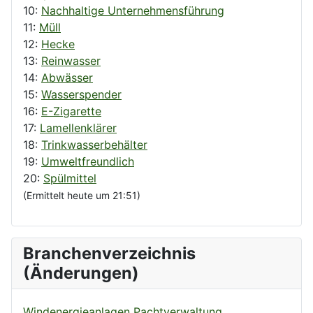
10:
Nachhaltige Unternehmensführung
11:
Müll
12:
Hecke
13:
Reinwasser
14:
Abwässer
15:
Wasserspender
16:
E-Zigarette
17:
Lamellenklärer
18:
Trinkwasserbehälter
19:
Umweltfreundlich
20:
Spülmittel
(Ermittelt heute um 21:51)
Branchenverzeichnis
(Änderungen)
Windenergieanlagen Pachtverwaltung