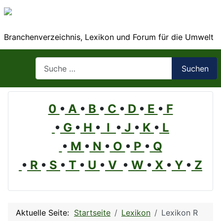
Branchenverzeichnis, Lexikon und Forum für die Umwelt
Suchen
Suchen
0
•
A
•
B
•
C
•
D
•
E
•
F
•
G
•
H
•
I
•
J
•
K
•
L
•
M
•
N
•
O
•
P
•
Q
•
R
•
S
•
T
•
U
•
V
•
W
•
X
•
Y
•
Z
Aktuelle Seite:
Startseite
Lexikon
Lexikon R