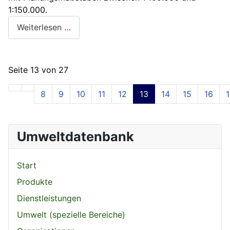
1:150.000.
Weiterlesen …
Seite 13 von 27
8
9
10
11
12
13
14
15
16
1
Umweltdatenbank
Start
Produkte
Dienstleistungen
Umwelt (spezielle Bereiche)