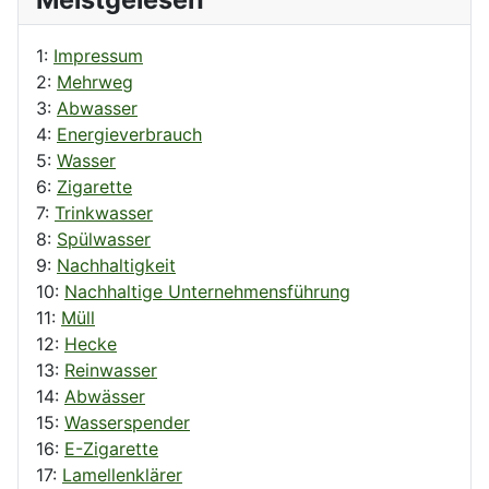
1:
Impressum
2:
Mehrweg
3:
Abwasser
4:
Energieverbrauch
5:
Wasser
6:
Zigarette
7:
Trinkwasser
8:
Spülwasser
9:
Nachhaltigkeit
10:
Nachhaltige Unternehmensführung
11:
Müll
12:
Hecke
13:
Reinwasser
14:
Abwässer
15:
Wasserspender
16:
E-Zigarette
17:
Lamellenklärer