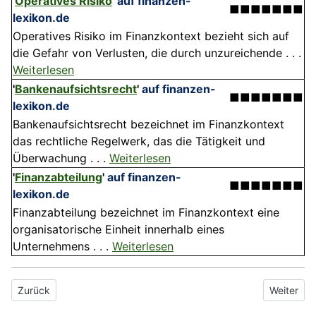
'
Operatives Risiko
'
auf finanzen-
■■■■■■■
lexikon.de
Operatives Risiko im Finanzkontext bezieht sich auf
die Gefahr von Verlusten, die durch unzureichende . . .
Weiterlesen
'
Bankenaufsichtsrecht
'
auf finanzen-
■■■■■■■
lexikon.de
Bankenaufsichtsrecht bezeichnet im Finanzkontext
das rechtliche Regelwerk, das die Tätigkeit und
Überwachung . . .
Weiterlesen
'
Finanzabteilung
'
auf finanzen-
■■■■■■■
lexikon.de
Finanzabteilung bezeichnet im Finanzkontext eine
organisatorische Einheit innerhalb eines
Unternehmens . . .
Weiterlesen
Vorheriger Beitrag: Registrierung
Nächster B
Zurück
Weiter