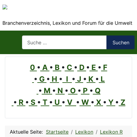
Branchenverzeichnis, Lexikon und Forum für die Umwelt
Suchen
Suchen
0
•
A
•
B
•
C
•
D
•
E
•
F
•
G
•
H
•
I
•
J
•
K
•
L
•
M
•
N
•
O
•
P
•
Q
•
R
•
S
•
T
•
U
•
V
•
W
•
X
•
Y
•
Z
Aktuelle Seite:
Startseite
Lexikon
Lexikon R