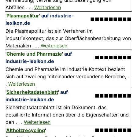
Vermeidung, Verwertung und Beseitigung von
Abfällen . . .
Weiterlesen
'
Plasmapolitur
'
auf industrie-
■■■■■■■■■
lexikon.de
Die Plasmapolitur ist ein Verfahren im
Industriekontext, das zur Oberflächenbearbeitung von
Materialien . . .
Weiterlesen
'
Chemie und Pharmazie
'
auf
■■■■■■■■
industrie-lexikon.de
Chemie und Pharmazie im Industrie Kontext bezieht
sich auf zwei eng miteinander verbundene Bereiche, . .
.
Weiterlesen
'
Sicherheitsdatenblatt
'
auf
■■■■■■■■
industrie-lexikon.de
Sicherheitsdatenblatt ist ein Dokument, das
detaillierte Informationen über die Eigenschaften und
den . . .
Weiterlesen
'
Altholzrecycling
'
■■■■■■■■