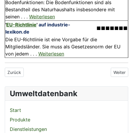
Bodenfunktionen: Die Boden­funktionen sind als
Bestandteil des Naturhaushalts insbesondere mit
seinen . . .
Weiterlesen
'
EU-Richtlinie
'
auf industrie-
■■■■■■■
lexikon.de
Die EU-Richtlinie ist eine Vorgabe für die
Mitgliedsländer. Sie muss als Gesetzesnorm der EU
von jedem . . .
Weiterlesen
Vorheriger Beitrag: EG-Richtlinie
Nächster B
Zurück
Weiter
Umweltdatenbank
Start
Produkte
Dienstleistungen