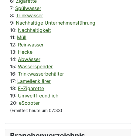
6:
Zigarette
7:
Spülwasser
8:
Trinkwasser
9:
Nachhaltige Unternehmensführung
10:
Nachhaltigkeit
11:
Müll
12:
Reinwasser
13:
Hecke
14:
Abwässer
15:
Wasserspender
16:
Trinkwasserbehälter
17:
Lamellenklärer
18:
E-Zigarette
19:
Umweltfreundlich
20:
eScooter
(Ermittelt heute um 07:33)
Branchenverzeichnis