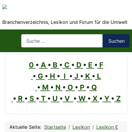
Branchenverzeichnis, Lexikon und Forum für die Umwelt
Suchen
Suchen
0
•
A
•
B
•
C
•
D
•
E
•
F
•
G
•
H
•
I
•
J
•
K
•
L
•
M
•
N
•
O
•
P
•
Q
•
R
•
S
•
T
•
U
•
V
•
W
•
X
•
Y
•
Z
Aktuelle Seite:
Startseite
Lexikon
Lexikon E