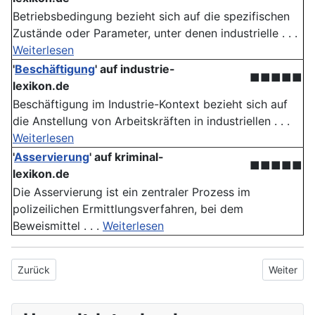
Betriebsbedingung bezieht sich auf die spezifischen
Zustände oder Parameter, unter denen industrielle . . .
Weiterlesen
'
Beschäftigung
' auf industrie-
■■■■■
lexikon.de
Beschäftigung im Industrie-Kontext bezieht sich auf
die Anstellung von Arbeitskräften in industriellen . . .
Weiterlesen
'
Asservierung
' auf kriminal-
■■■■■
lexikon.de
Die Asservierung ist ein zentraler Prozess im
polizeilichen Ermittlungsverfahren, bei dem
Beweismittel . . .
Weiterlesen
Vorheriger Beitrag: Umweltcontrolling
Nächster 
Zurück
Weiter