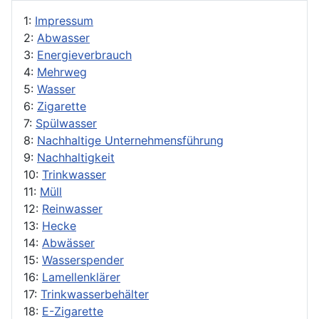
1:
Impressum
2:
Abwasser
3:
Energieverbrauch
4:
Mehrweg
5:
Wasser
6:
Zigarette
7:
Spülwasser
8:
Nachhaltige Unternehmensführung
9:
Nachhaltigkeit
10:
Trinkwasser
11:
Müll
12:
Reinwasser
13:
Hecke
14:
Abwässer
15:
Wasserspender
16:
Lamellenklärer
17:
Trinkwasserbehälter
18:
E-Zigarette