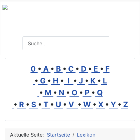
Branchenverzeichnis, Lexikon und Forum für die Umwelt
Suchen
Suchen
0
•
A
•
B
•
C
•
D
•
E
•
F
•
G
•
H
•
I
•
J
•
K
•
L
•
M
•
N
•
O
•
P
•
Q
•
R
•
S
•
T
•
U
•
V
•
W
•
X
•
Y
•
Z
Aktuelle Seite:
Startseite
Lexikon