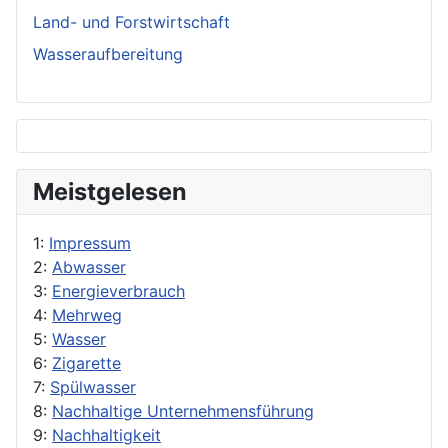
Land- und Forstwirtschaft
Wasseraufbereitung
Meistgelesen
1:
Impressum
2:
Abwasser
3:
Energieverbrauch
4:
Mehrweg
5:
Wasser
6:
Zigarette
7:
Spülwasser
8:
Nachhaltige Unternehmensführung
9:
Nachhaltigkeit