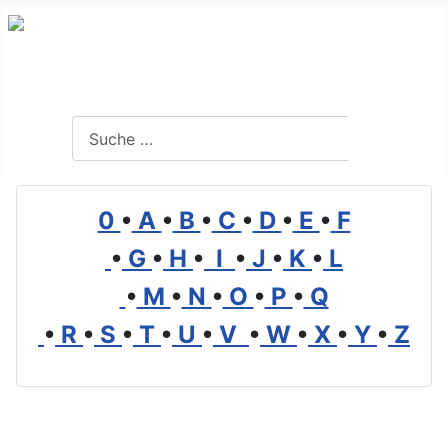
Branchenverzeichnis, Lexikon und Forum für die Umwelt
Suchen
Suchen
0
•
A
•
B
•
C
•
D
•
E
•
F
•
G
•
H
•
I
•
J
•
K
•
L
•
M
•
N
•
O
•
P
•
Q
•
R
•
S
•
T
•
U
•
V
•
W
•
X
•
Y
•
Z