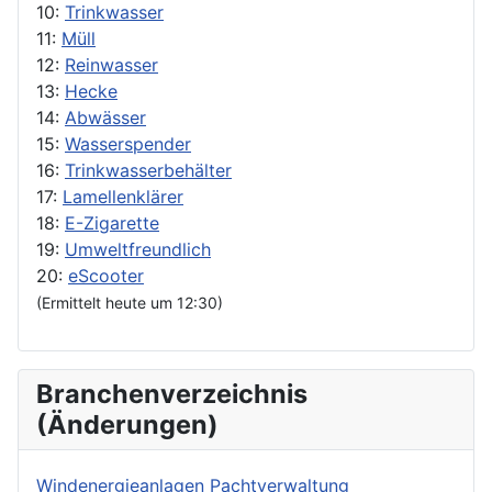
10:
Trinkwasser
11:
Müll
12:
Reinwasser
13:
Hecke
14:
Abwässer
15:
Wasserspender
16:
Trinkwasserbehälter
17:
Lamellenklärer
18:
E-Zigarette
19:
Umweltfreundlich
20:
eScooter
(Ermittelt heute um 12:30)
Branchenverzeichnis
(Änderungen)
Windenergieanlagen Pachtverwaltung