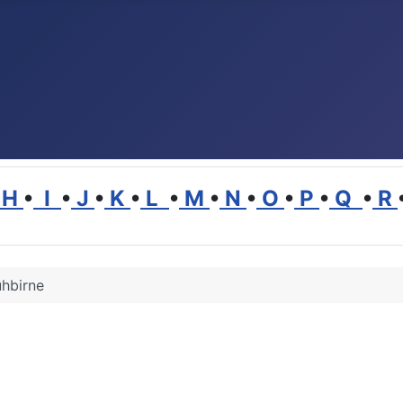
H
•
I
•
J
•
K
•
L
•
M
•
N
•
O
•
P
•
Q
•
R
ühbirne