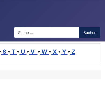
Suchen
Suchen
•
S
•
T
•
U
•
V
•
W
•
X
•
Y
•
Z