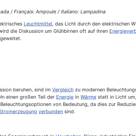
pada / Français: Ampoule / Italiano: Lampadina
ektrisches
Leuchtmittel
, das Licht durch den elektrischen 
ird die Diskussion um Glühbirnen oft auf ihren
Energiever
geweitet.
ission beruhen, sind im
Vergleich
zu modernen Beleuchtungs
ln einen großen Teil der
Energie
in
Wärme
statt in Licht u
n Beleuchtungsoptionen von Bedeutung, da dies zur Reduzi
Stromerzeugung
verbunden
sind.