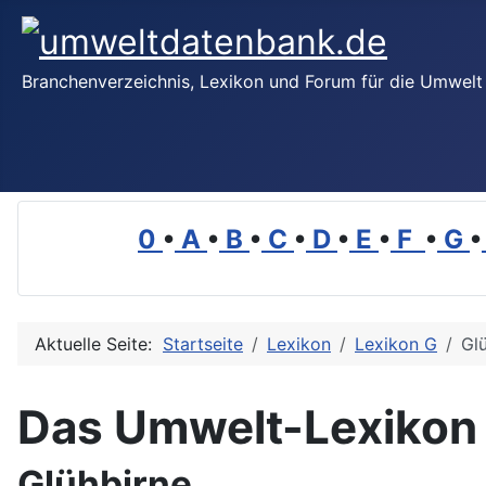
Branchenverzeichnis, Lexikon und Forum für die Umwelt
0
•
A
•
B
•
C
•
D
•
E
•
F
•
G
•
Aktuelle Seite:
Startseite
Lexikon
Lexikon G
Gl
Das Umwelt-Lexikon
Glühbirne