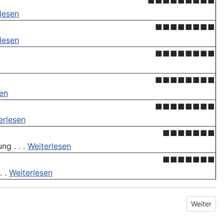
■■■■■■■■■
lesen
■■■■■■■■
lesen
■■■■■■■■
■■■■■■■■
sen
■■■■■■■■
erlesen
■■■■■■■
ng . . .
Weiterlesen
■■■■■■■
. .
Weiterlesen
Nächster 
Weiter