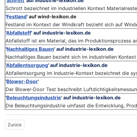
'
Schrott
'
auf industrie-lexikon.de
Schrott bezeichnet im industriellen Kontext Materialreste
'
Festland
'
auf wind-lexikon.de
Festland im Kontext der Windkraft bezieht sich auf Winden
'
Abfallstoff
'
auf industrie-lexikon.de
Abfallstoff ist ein Material, das im Produktionsprozess a
'
Nachhaltiges Bauen
'
auf industrie-lexikon.de
Nachhaltiges Bauen bezieht sich im industriellen Kontext 
'
Abfallentsorgung
'
auf industrie-lexikon.de
Abfallentsorgung im Industrie-Kontext bezeichnet die s
'
Blower-Door
'
Der Blower-Door Test beschreibt Luftdichtigkeitsmessun
'
Beleuchtungsindustrie
'
auf industrie-lexikon.de
Die Beleuchtungsindustrie umfasst die Entwicklung, Prod
Vorheriger Beitrag: Glucose
Zurück