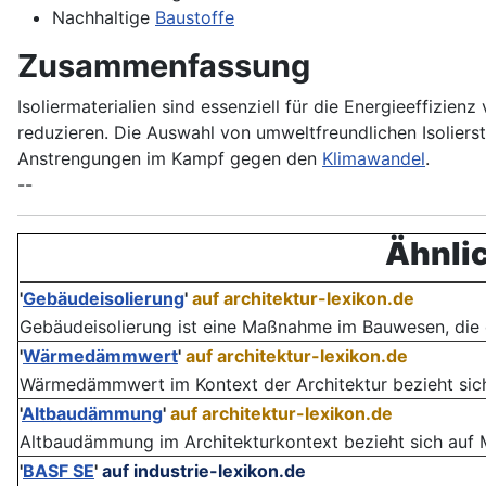
Nachhaltige
Baustoffe
Zusammenfassung
Isoliermaterialien sind essenziell für die Energieeffizi
reduzieren. Die Auswahl von umweltfreundlichen Isoliers
Anstrengungen im Kampf gegen den
Klimawandel
.
--
Ähnlic
'
Gebäudeisolierung
'
auf architektur-lexikon.de
Gebäudeisolierung ist eine Maßnahme im Bauwesen, die da
'
Wärmedämmwert
'
auf architektur-lexikon.de
Wärmedämmwert im Kontext der Architektur bezieht sich a
'
Altbaudämmung
'
auf architektur-lexikon.de
Altbaudämmung im Architekturkontext bezieht sich auf M
'
BASF SE
'
auf industrie-lexikon.de