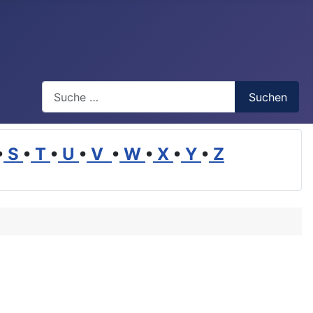
Suchen
Suchen
•
S
•
T
•
U
•
V
•
W
•
X
•
Y
•
Z