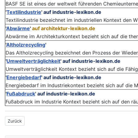
BASF SE ist eines der weltweit führenden Chemieunterneh
'
Textilindustrie
'
auf industrie-lexikon.de
Textilindustrie bezeichnet im industriellen Kontext den Wi
'
Abwärme
'
auf architektur-lexikon.de
Abwärme im Architekturkontext bezieht sich auf die the
'
Altholzrecycling
'
Das Altholzrecycling bezeichnet den Prozess der Wiede
'
Umweltverträglichkeit
'
auf industrie-lexikon.de
Umweltverträglichkeit Kontext bezieht sich auf die Fähigk
'
Energiebedarf
'
auf industrie-lexikon.de
Energiebedarf im Industriekontext bezieht sich auf die Me
'
Fußabdruck
'
auf industrie-lexikon.de
Fußabdruck im Industrie Kontext bezieht sich auf den räum
Vorheriger Beitrag: ISO/IEC 17025
Zurück