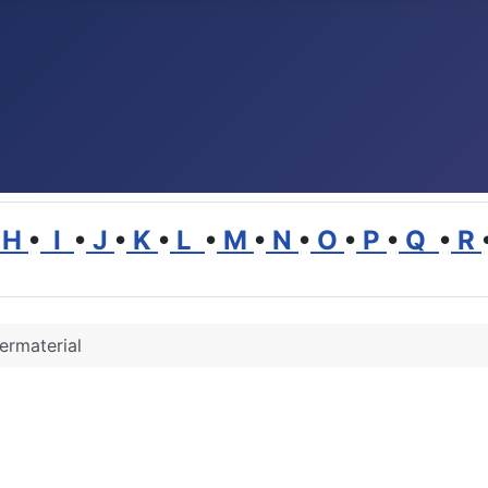
H
•
I
•
J
•
K
•
L
•
M
•
N
•
O
•
P
•
Q
•
R
iermaterial