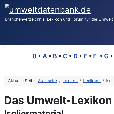
Branchenverzeichnis, Lexikon und Forum für die Umwelt
0
•
A
•
B
•
C
•
D
•
E
•
F
•
G
•
Aktuelle Seite:
Startseite
Lexikon
Lexikon I
Isol
Das Umwelt-Lexikon
Isoliermaterial