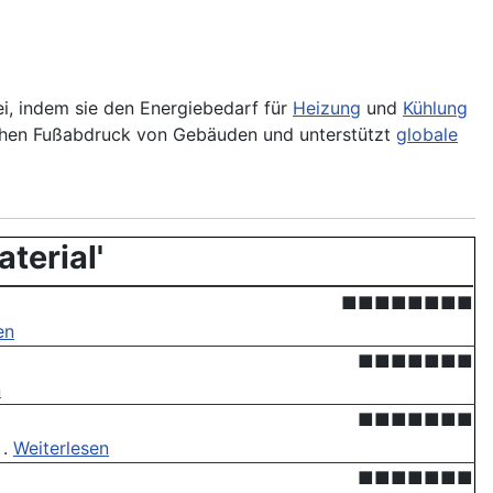
i, indem sie den Energiebedarf für
Heizung
und
Kühlung
schen Fußabdruck von Gebäuden und unterstützt
globale
terial'
■■■■■■■■
en
■■■■■■■
n
■■■■■■■
 .
Weiterlesen
■■■■■■■