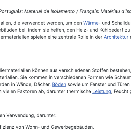
Português: Material de Isolamento / Français: Matériau d'Isol
ialien, die verwendet werden, um den
Wärme
- und Schalld
Gebäuden bei, indem sie helfen, den Heiz- und Kühlbedarf z
rmaterialien spielen eine zentrale Rolle in der
Architektur
n
liermaterialien können aus verschiedenen Stoffen bestehen, 
terialien. Sie kommen in verschiedenen Formen wie Schaum
rden in Wände, Dächer,
Böden
sowie um Fenster und Türen h
n vielen Faktoren ab, darunter thermische
Leistung
, Feuchti
ngen Verwendung, darunter:
ffizienz von Wohn- und Gewerbegebäuden.