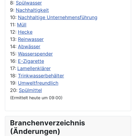
8:
Spülwasser
9:
Nachhaltigkeit
10:
Nachhaltige Unternehmensführung
11:
Müll
12:
Hecke
13:
Reinwasser
14:
Abwässer
15:
Wasserspender
16:
E-Zigarette
17:
Lamellenklärer
18:
Trinkwasserbehälter
19:
Umweltfreundlich
20:
Spülmittel
(Ermittelt heute um 09:00)
Branchenverzeichnis
(Änderungen)