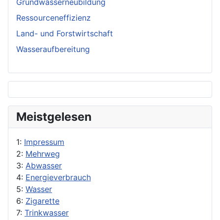
Grundwasserneubildung
Ressourceneffizienz
Land- und Forstwirtschaft
Wasseraufbereitung
Meistgelesen
1:
Impressum
2:
Mehrweg
3:
Abwasser
4:
Energieverbrauch
5:
Wasser
6:
Zigarette
7:
Trinkwasser