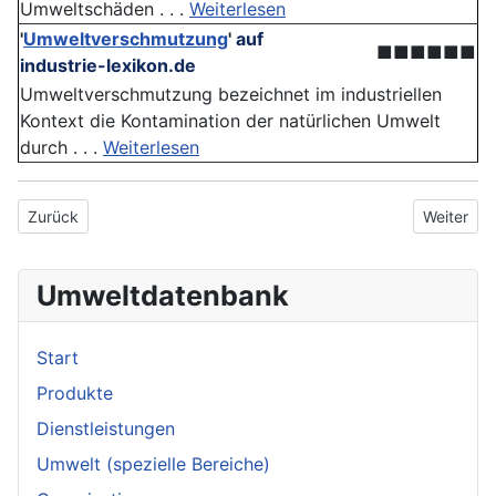
Umweltschäden . . .
Weiterlesen
'
Umweltverschmutzung
'
auf
■■■■■■
industrie-lexikon.de
Umweltverschmutzung bezeichnet im industriellen
Kontext die Kontamination der natürlichen Umwelt
durch . . .
Weiterlesen
Vorheriger Beitrag: Kanalisationsanlage
Nächster 
Zurück
Weiter
Umweltdatenbank
Start
Produkte
Dienstleistungen
Umwelt (spezielle Bereiche)