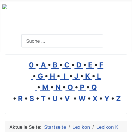
Branchenverzeichnis, Lexikon und Forum für die Umwelt
Suchen
Suchen
0
•
A
•
B
•
C
•
D
•
E
•
F
•
G
•
H
•
I
•
J
•
K
•
L
•
M
•
N
•
O
•
P
•
Q
•
R
•
S
•
T
•
U
•
V
•
W
•
X
•
Y
•
Z
Aktuelle Seite:
Startseite
Lexikon
Lexikon K