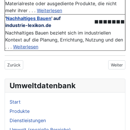
Materialreste oder ausgediente Produkte, die nicht
mehr ihrer . . .
Weiterlesen
'
Nachhaltiges Bauen
'
auf
■■■■■■■
industrie-lexikon.de
Nachhaltiges Bauen bezieht sich im industriellen
Kontext auf die Planung, Errichtung, Nutzung und den
. . .
Weiterlesen
Vorheriger Beitrag: Smartes Haushaltsgerät
Nächster 
Zurück
Weiter
Umweltdatenbank
Start
Produkte
Dienstleistungen
Umwelt (spezielle Bereiche)