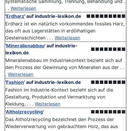
systematische Sammlung, Trennung, Behandlung und .
. .
Weiterlesen
'
Erdharz
'
auf industrie-lexikon.de
■■■■■■■■■
Erdharz ist ein natürlich vorkommendes fossiles Harz,
das oft aus Lagerstätten in erdölhaltigen
Gesteinsschichten . . .
Weiterlesen
'
Mineralienabbau
'
auf industrie-
■■■■■■■■
lexikon.de
Mineralienabbau im Industriekontext bezieht sich auf
den Prozess der Gewinnung von Mineralien aus der . .
.
Weiterlesen
'
Fashion
'
auf industrie-lexikon.de
■■■■■■■■
Fashion im Industrie-Kontext bezieht sich auf die
Gestaltung, Produktion und Vermarktung von
Kleidung, . . .
Weiterlesen
'
Altholzrecycling
'
■■■■■■■■
Das Altholzrecycling bezeichnet den Prozess der
Wiederverwertung von gebrauchtem Holz, das aus