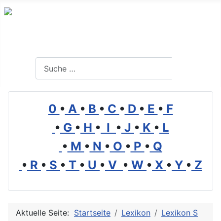
Branchenverzeichnis, Lexikon und Forum für die Umwelt
Suchen
Suchen
0
•
A
•
B
•
C
•
D
•
E
•
F
•
G
•
H
•
I
•
J
•
K
•
L
•
M
•
N
•
O
•
P
•
Q
•
R
•
S
•
T
•
U
•
V
•
W
•
X
•
Y
•
Z
Aktuelle Seite:
Startseite
Lexikon
Lexikon S