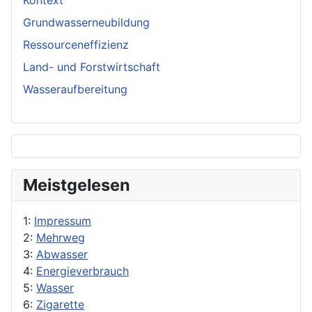
Kontext
Grundwasserneubildung
Ressourceneffizienz
Land- und Forstwirtschaft
Wasseraufbereitung
Meistgelesen
1:
Impressum
2:
Mehrweg
3:
Abwasser
4:
Energieverbrauch
5:
Wasser
6:
Zigarette