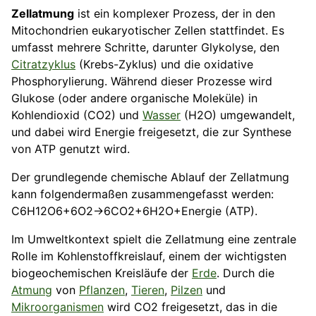
Zellatmung
ist ein komplexer Prozess, der in den
Mitochondrien eukaryotischer Zellen stattfindet. Es
umfasst mehrere Schritte, darunter Glykolyse, den
Citratzyklus
(Krebs-Zyklus) und die oxidative
Phosphorylierung. Während dieser Prozesse wird
Glukose (oder andere organische Moleküle) in
Kohlendioxid (CO2) und
Wasser
(H2O) umgewandelt,
und dabei wird Energie freigesetzt, die zur Synthese
von ATP genutzt wird.
Der grundlegende chemische Ablauf der Zellatmung
kann folgendermaßen zusammengefasst werden:
C6H12O6+6O2→6CO2+6H2O+Energie (ATP).
Im Umweltkontext spielt die Zellatmung eine zentrale
Rolle im Kohlenstoffkreislauf, einem der wichtigsten
biogeochemischen Kreisläufe der
Erde
. Durch die
Atmung
von
Pflanzen
,
Tieren
,
Pilzen
und
Mikroorganismen
wird CO2 freigesetzt, das in die