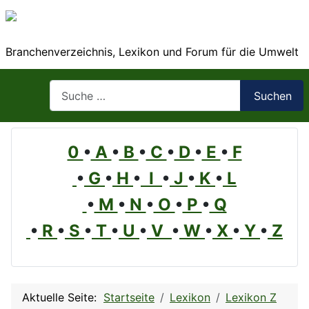
Branchenverzeichnis, Lexikon und Forum für die Umwelt
Suchen
Suchen
0
•
A
•
B
•
C
•
D
•
E
•
F
•
G
•
H
•
I
•
J
•
K
•
L
•
M
•
N
•
O
•
P
•
Q
•
R
•
S
•
T
•
U
•
V
•
W
•
X
•
Y
•
Z
Aktuelle Seite:
Startseite
Lexikon
Lexikon Z