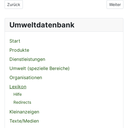
Vorheriger Beitrag: Zeitfracht
Nächster B
Zurück
Weiter
Umweltdatenbank
Start
Produkte
Dienstleistungen
Umwelt (spezielle Bereiche)
Organisationen
Lexikon
Hilfe
Redirects
Kleinanzeigen
Texte/Medien