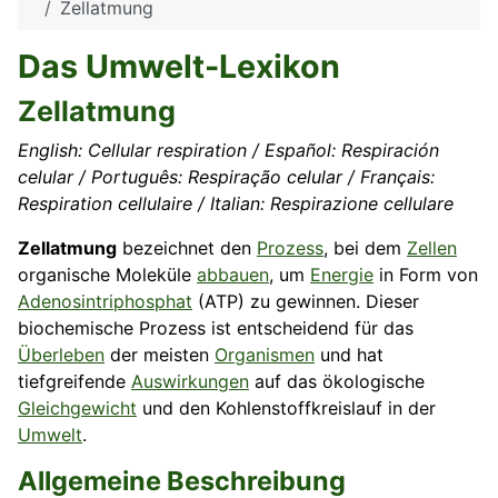
Zellatmung
Das Umwelt-Lexikon
Zellatmung
English: Cellular respiration / Español: Respiración
celular / Português: Respiração celular / Français:
Respiration cellulaire / Italian: Respirazione cellulare
Zellatmung
bezeichnet den
Prozess
, bei dem
Zellen
organische Moleküle
abbauen
, um
Energie
in Form von
Adenosintriphosphat
(ATP) zu gewinnen. Dieser
biochemische Prozess ist entscheidend für das
Überleben
der meisten
Organismen
und hat
tiefgreifende
Auswirkungen
auf das ökologische
Gleichgewicht
und den Kohlenstoffkreislauf in der
Umwelt
.
Allgemeine Beschreibung