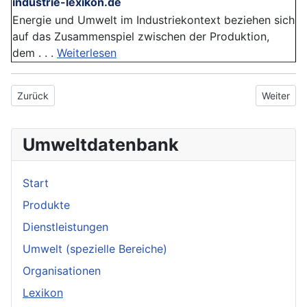
industrie-lexikon.de
Energie und Umwelt im Industriekontext beziehen sich
auf das Zusammenspiel zwischen der Produktion,
dem . . .
Weiterlesen
Vorheriger Beitrag: Umweltmanagementsystem
Nächster 
Zurück
Weiter
Umweltdatenbank
Start
Produkte
Dienstleistungen
Umwelt (spezielle Bereiche)
Organisationen
Lexikon