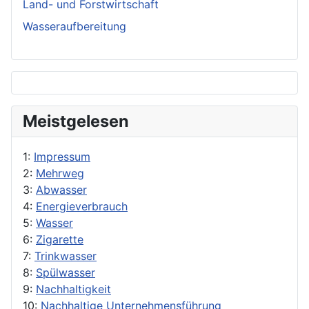
Land- und Forstwirtschaft
Wasseraufbereitung
Meistgelesen
1:
Impressum
2:
Mehrweg
3:
Abwasser
4:
Energieverbrauch
5:
Wasser
6:
Zigarette
7:
Trinkwasser
8:
Spülwasser
9:
Nachhaltigkeit
10:
Nachhaltige Unternehmensführung