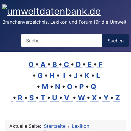
Branchenverzeichnis, Lexikon und Forum für die Umwelt
Suchen
Suchen
0
•
A
•
B
•
C
•
D
•
E
•
F
•
G
•
H
•
I
•
J
•
K
•
L
•
M
•
N
•
O
•
P
•
Q
•
R
•
S
•
T
•
U
•
V
•
W
•
X
•
Y
•
Z
Aktuelle Seite:
Startseite
Lexikon