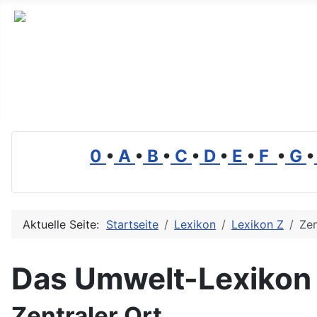
Branchenverzeichnis, Lexikon und Forum für die Umwelt
0
•
A
•
B
•
C
•
D
•
E
•
F
•
G
•
Aktuelle Seite:
Startseite
Lexikon
Lexikon Z
Zen
Das Umwelt-Lexikon
Zentraler Ort