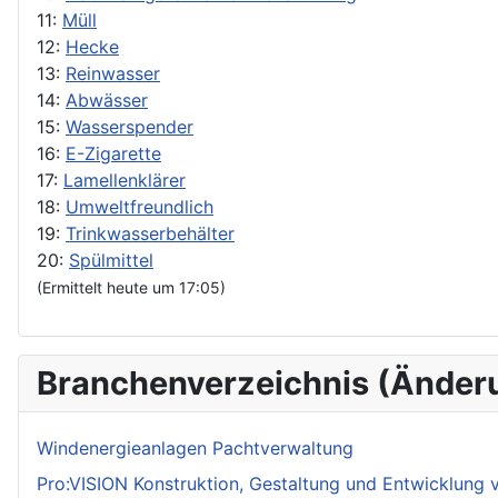
11:
Müll
12:
Hecke
13:
Reinwasser
14:
Abwässer
15:
Wasserspender
16:
E-Zigarette
17:
Lamellenklärer
18:
Umweltfreundlich
19:
Trinkwasserbehälter
20:
Spülmittel
(Ermittelt heute um 17:05)
Branchenverzeichnis (Änder
Windenergieanlagen Pachtverwaltung
Pro:VISION Konstruktion, Gestaltung und Entwicklung