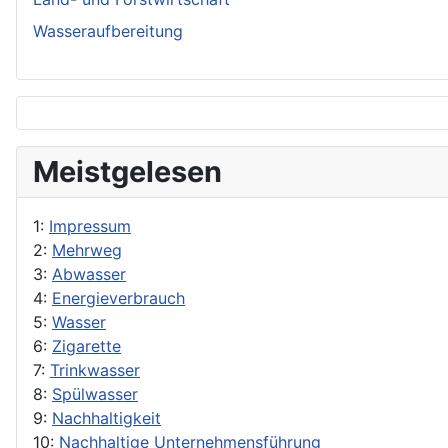
Wasseraufbereitung
Meistgelesen
1:
Impressum
2:
Mehrweg
3:
Abwasser
4:
Energieverbrauch
5:
Wasser
6:
Zigarette
7:
Trinkwasser
8:
Spülwasser
9:
Nachhaltigkeit
10:
Nachhaltige Unternehmensführung