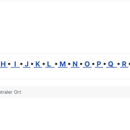
H
•
I
•
J
•
K
•
L
•
M
•
N
•
O
•
P
•
Q
•
R
traler Ort