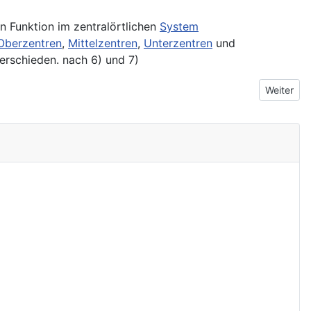
n Funktion im zentralörtlichen
System
Oberzentren
,
Mittelzentren
,
Unterzentren
und
rschieden. nach 6) und 7)
Nächster 
Weiter