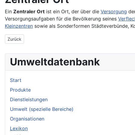
Ein
Zentraler Ort
ist ein Ort, der über die
Versorgung
der
Versorgungsaufgaben für die Bevölkerung seines
Verfle
Kleinzentren
sowie als Sonderformen Städteverbünde, K
Vorheriger Beitrag: Zentralafrika
Zurück
Umweltdatenbank
Start
Produkte
Dienstleistungen
Umwelt (spezielle Bereiche)
Organisationen
Lexikon