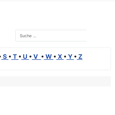
Suchen
Suchen
•
S
•
T
•
U
•
V
•
W
•
X
•
Y
•
Z