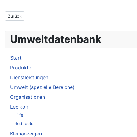
Vorheriger Beitrag: Europäische Cityregion
Zurück
Umweltdatenbank
Start
Produkte
Dienstleistungen
Umwelt (spezielle Bereiche)
Organisationen
Lexikon
Hilfe
Redirects
Kleinanzeigen