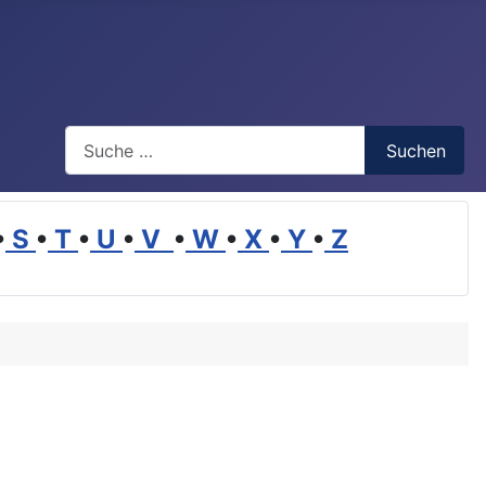
Suchen
Suchen
•
S
•
T
•
U
•
V
•
W
•
X
•
Y
•
Z