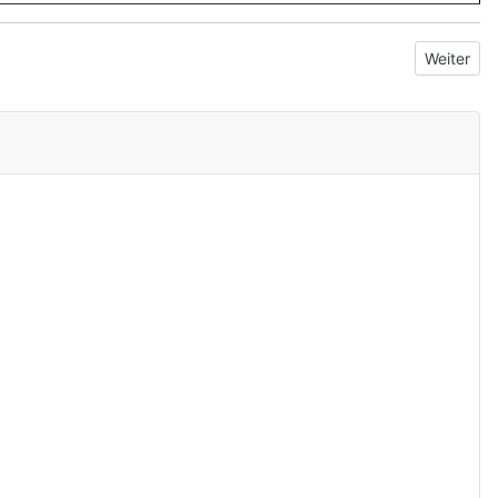
Nächster 
Weiter