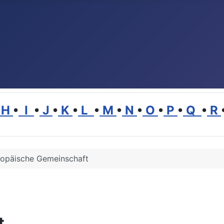
H
•
I
•
J
•
K
•
L
•
M
•
N
•
O
•
P
•
Q
•
R
ropäische Gemeinschaft
t