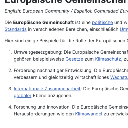
English: European Community / Español: Comunidad Eur
Die
Europäische Gemeinschaft
ist eine
politische
und wi
Standards
in verschiedenen Bereichen, einschließlich
Umw
Hier sind einige Beispiele für die Rolle der Europäisch
Umweltgesetzgebung: Die Europäische Gemeinschaft
gehören beispielsweise
Gesetze
zum
Klimaschutz
, z
Förderung nachhaltiger Entwicklung: Die Europäisch
verbessern und gleichzeitig wirtschaftliches
Wachst
Internationale Zusammenarbeit
: Die Europäische Ge
globaler
Ebene anzugehen.
Forschung und Innovation: Die Europäische Gemeins
Herausforderungen wie den
Klimawandel
zu entwicke