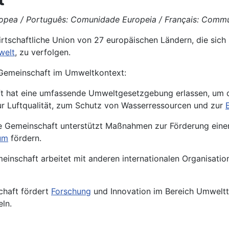
opea / Português: Comunidade Europeia / Français: Commu
rtschaftliche Union von 27 europäischen
Ländern
, die si
elt
, zu verfolgen.
en Gemeinschaft im Umweltkontext:
 hat eine umfassende Umweltgesetzgebung erlassen, um d
ur Luftqualität, zum Schutz von Wasserressourcen und zur
e Gemeinschaft unterstützt Maßnahmen zur Förderung einer
um
fördern.
meinschaft arbeitet mit anderen internationalen Organisa
chaft fördert
Forschung
und Innovation im Bereich Umwelt
ln.