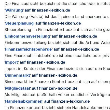
Die Finanzaufsicht bezeichnet die staatliche oder instit
'
Währung
'
auf finanzen-lexikon.de
Die Währung (Valuta) ist das in einem Land anerkannte un
'
Steuerplanung
'
auf finanzen-lexikon.de
Steuerplanung im Finanzkontext bezieht sich auf die gez
'
Einkommensverteilung
'
auf finanzen-lexikon.de
Einkommensverteilung bezieht sich auf die Art und Weise
'
Finanzaufsichtsbehörde
'
auf finanzen-lexikon.de
Eine Finanzaufsichtsbehörde ist eine staatliche oder priv
'
Import
'
auf finanzen-lexikon.de
Import im Kontext der Finanzen bezieht sich auf den Kau
'
Binnenmarkt
'
auf finanzen-lexikon.de
Binnenmarkt im Finanzen Kontext bezieht sich auf einen 
'
Mitgliedstaat
'
auf finanzen-lexikon.de
Als Mitgliedstaat (außerhalb völkerrechtlicher Verträge au
'
Handelsabkommen
'
auf finanzen-lexikon.de
Im Finanzenkontext bezieht sich ein Handelsabkommen au