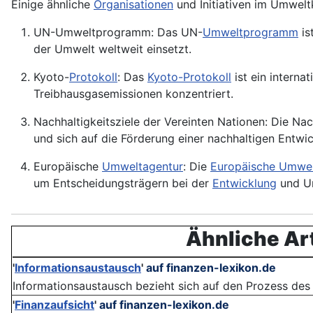
Einige ähnliche
Organisationen
und Initiativen im Umwelt
UN-Umweltprogramm: Das UN-
Umweltprogramm
is
der Umwelt weltweit einsetzt.
Kyoto-
Protokoll
: Das
Kyoto-Protokoll
ist ein intern
Treibhausgasemissionen konzentriert.
Nachhaltigkeitsziele der Vereinten Nationen: Die Nac
und sich auf die Förderung einer nachhaltigen Entw
Europäische
Umweltagentur
: Die
Europäische Umwel
um Entscheidungsträgern bei der
Entwicklung
und U
Ähnliche Art
'
Informationsaustausch
'
auf finanzen-lexikon.de
Informationsaustausch bezieht sich auf den Prozess des 
'
Finanzaufsicht
'
auf finanzen-lexikon.de