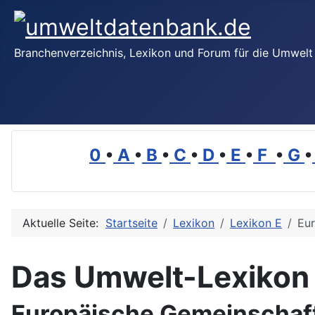
Branchenverzeichnis, Lexikon und Forum für die Umwelt
0
•
A
•
B
•
C
•
D
•
E
•
F
•
G
•
Aktuelle Seite:
Startseite
Lexikon
Lexikon E
Eu
Das Umwelt-Lexikon
Europäische Gemeinschaf