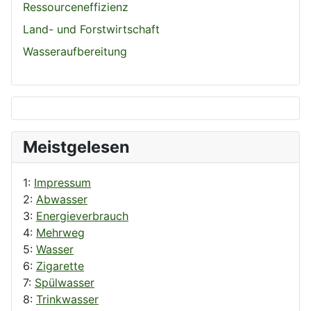
Ressourceneffizienz
Land- und Forstwirtschaft
Wasseraufbereitung
Meistgelesen
1:
Impressum
2:
Abwasser
3:
Energieverbrauch
4:
Mehrweg
5:
Wasser
6:
Zigarette
7:
Spülwasser
8:
Trinkwasser