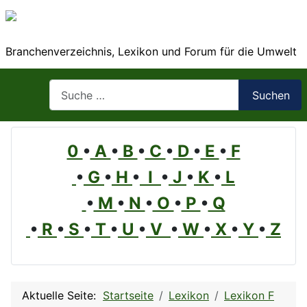
Branchenverzeichnis, Lexikon und Forum für die Umwelt
Suchen
Suchen
0
•
A
•
B
•
C
•
D
•
E
•
F
•
G
•
H
•
I
•
J
•
K
•
L
•
M
•
N
•
O
•
P
•
Q
•
R
•
S
•
T
•
U
•
V
•
W
•
X
•
Y
•
Z
Aktuelle Seite:
Startseite
Lexikon
Lexikon F