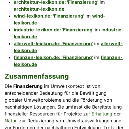
architektur-lexikon.de: 'Finanzierung'
im
architektur-lexikon.de
wind-lexikon.de: 'Finanzierung'
im
wind-
lexikon.de
industrie-lexikon.de: 'Finanzierung'
im
industrie-
lexikon.de
allerwelt-lexikon.de: 'Finanzierung'
im
allerwelt-
lexikon.de
finanzen-lexikon.de: 'Finanzierung'
im
finanzen-
lexikon.de
Zusammenfassung
Die
Finanzierung
im Umweltkontext ist von
entscheidender Bedeutung für die Bewältigung
globaler Umweltprobleme und die Förderung von
nachhaltigen Lösungen. Sie umfasst die Bereitstellung
finanzieller Ressourcen für Projekte zur
Erhaltung
der
Natur
, zur Reduzierung von Umweltauswirkungen und
zur Förderung der nachhaltigen Entwicklung. Trotz der