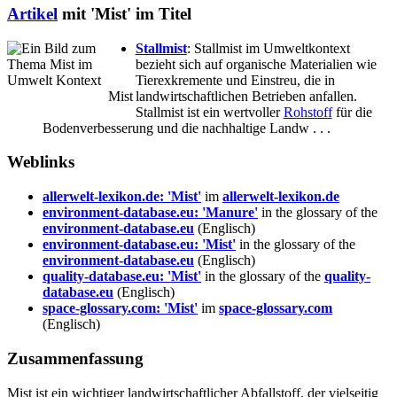
Artikel
mit 'Mist' im Titel
Stallmist
: Stallmist im Umweltkontext
bezieht sich auf organische Materialien wie
Tierexkremente und Einstreu, die in
Mist
landwirtschaftlichen Betrieben anfallen.
Stallmist ist ein wertvoller
Rohstoff
für die
Bodenverbesserung und die nachhaltige Landw . . .
Weblinks
allerwelt-lexikon.de: 'Mist'
im
allerwelt-lexikon.de
environment-database.eu: 'Manure'
in the glossary of the
environment-database.eu
(Englisch)
environment-database.eu: 'Mist'
in the glossary of the
environment-database.eu
(Englisch)
quality-database.eu: 'Mist'
in the glossary of the
quality-
database.eu
(Englisch)
space-glossary.com: 'Mist'
im
space-glossary.com
(Englisch)
Zusammenfassung
Mist ist ein wichtiger landwirtschaftlicher Abfallstoff, der vielseitig