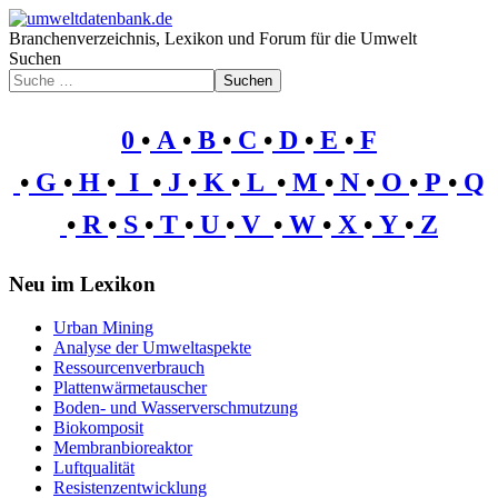
Branchenverzeichnis, Lexikon und Forum für die Umwelt
Suchen
Suchen
0
•
A
•
B
•
C
•
D
•
E
•
F
•
G
•
H
•
I
•
J
•
K
•
L
•
M
•
N
•
O
•
P
•
Q
•
R
•
S
•
T
•
U
•
V
•
W
•
X
•
Y
•
Z
Neu im Lexikon
Urban Mining
Analyse der Umweltaspekte
Ressourcenverbrauch
Plattenwärmetauscher
Boden- und Wasserverschmutzung
Biokomposit
Membranbioreaktor
Luftqualität
Resistenzentwicklung