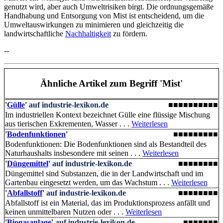
genutzt wird, aber auch Umweltrisiken birgt. Die ordnungsgemäße
Handhabung und Entsorgung von Mist ist entscheidend, um die
Umweltauswirkungen zu minimieren und gleichzeitig die
landwirtschaftliche
Nachhaltigkeit
zu fördern.
--
Ähnliche Artikel
zum Begriff 'Mist'
'
Gülle
'
auf industrie-lexikon.de
■■■■■■■■■■
Im industriellen Kontext bezeichnet Gülle eine flüssige Mischung
aus tierischen Exkrementen, Wasser . . .
Weiterlesen
'
Bodenfunktionen
'
■■■■■■■■■
Bodenfunktionen: Die Boden­funktionen sind als Bestandteil des
Naturhaushalts insbesondere mit seinen . . .
Weiterlesen
'
Düngemittel
'
auf industrie-lexikon.de
■■■■■■■■
Düngemittel sind Substanzen, die in der Landwirtschaft und im
Gartenbau eingesetzt werden, um das Wachstum . . .
Weiterlesen
'
Abfallstoff
'
auf industrie-lexikon.de
■■■■■■■■
Abfallstoff ist ein Material, das im Produktionsprozess anfällt und
keinen unmittelbaren Nutzen oder . . .
Weiterlesen
'
Biogasanlage
'
auf industrie-lexikon.de
■■■■■■■