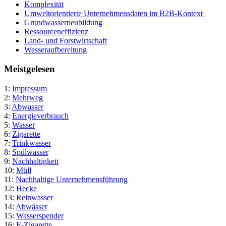
Komplexität
Umweltorientierte Unternehmensdaten im B2B-Kontext
Grundwasserneubildung
Ressourceneffizienz
Land- und Forstwirtschaft
Wasseraufbereitung
Meistgelesen
1:
Impressum
2:
Mehrweg
3:
Abwasser
4:
Energieverbrauch
5:
Wasser
6:
Zigarette
7:
Trinkwasser
8:
Spülwasser
9:
Nachhaltigkeit
10:
Müll
11:
Nachhaltige Unternehmensführung
12:
Hecke
13:
Reinwasser
14:
Abwässer
15:
Wasserspender
16:
E-Zigarette