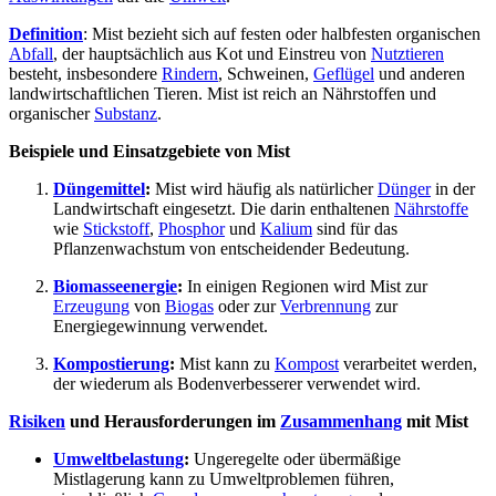
Definition
: Mist bezieht sich auf festen oder halbfesten organischen
Abfall
, der hauptsächlich aus Kot und Einstreu von
Nutztieren
besteht, insbesondere
Rindern
, Schweinen,
Geflügel
und anderen
landwirtschaftlichen Tieren. Mist ist reich an Nährstoffen und
organischer
Substanz
.
Beispiele und Einsatzgebiete von Mist
Düngemittel
:
Mist wird häufig als natürlicher
Dünger
in der
Landwirtschaft eingesetzt. Die darin enthaltenen
Nährstoffe
wie
Stickstoff
,
Phosphor
und
Kalium
sind für das
Pflanzenwachstum von entscheidender Bedeutung.
Biomasseenergie
:
In einigen Regionen wird Mist zur
Erzeugung
von
Biogas
oder zur
Verbrennung
zur
Energiegewinnung verwendet.
Kompostierung
:
Mist kann zu
Kompost
verarbeitet werden,
der wiederum als Bodenverbesserer verwendet wird.
Risiken
und Herausforderungen im
Zusammenhang
mit Mist
Umweltbelastung
:
Ungeregelte oder übermäßige
Mistlagerung kann zu Umweltproblemen führen,