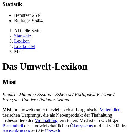
Statistik
Benutzer
2534
Beiträge
20404
Aktuelle Seite:
Startseite
Lexikon
Lexikon M
Mist
Das Umwelt-Lexikon
Mist
English: Manure / Español: Estiêrcol / Português: Estrume /
Français: Fumier / Italiano: Letame
Mist
im Umweltkontext bezieht sich auf organische
Materialien
tierischen Ursprungs, die als Nebenprodukt der Tierhaltung,
insbesondere der
Viehhaltung
, entstehen. Mist ist ein wichtiger
Bestandteil
des landwirtschaftlichen
Ökosystems
und hat vielfältige
Auswirkungen
auf die
Umwelt
.