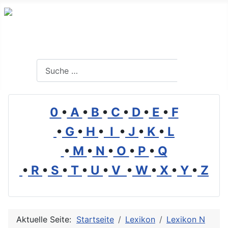
Branchenverzeichnis, Lexikon und Forum für die Umwelt
Suchen
Suchen
0
•
A
•
B
•
C
•
D
•
E
•
F
•
G
•
H
•
I
•
J
•
K
•
L
•
M
•
N
•
O
•
P
•
Q
•
R
•
S
•
T
•
U
•
V
•
W
•
X
•
Y
•
Z
Aktuelle Seite:
Startseite
Lexikon
Lexikon N