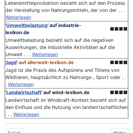
Lebensmittelproduktion bezieht sich auf den Prozess
der Herstellung von Nahrungsmitteln, der von der . . .
Weiterlesen
'
Umweltbelastung
'
auf industrie-
■■■■
lexikon.de
Umweltbelastung bezieht sich auf die negativen
Auswirkungen, die industrielle Aktivitäten auf die
Umwelt . . .
Weiterlesen
Jagd
'
auf allerwelt-lexikon.de
■■■■
Jagd ist die Praxis des Aufspürens und Tötens von
Wildtieren, hauptsächlich zu Nahrungs-, Sport oder . .
.
Weiterlesen
'
Landwirtschaft
'
auf wind-lexikon.de
■■■■
Landwirtschaft im Windkraft-Kontext bezieht sich auf
den Einfluss und die Nutzung von landwirtschaftlichen
. . .
Weiterlesen
Vorheriger Beitrag: Nahrungsmittelknappheit
Nächster 
Zurück
Weiter