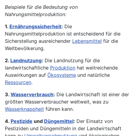
Beispiele für die Bedeutung von
Nahrungsmittelproduktion:
1.
Ernährungssicherheit
:
Die
Nahrungsmittelproduktion ist entscheidend für die
Sicherstellung ausreichender
Lebensmittel
für die
Weltbevölkerung.
2.
Landnutzung
:
Die Landnutzung für die
landwirtschaftliche
Produktion
hat weitreichende
Auswirkungen auf
Ökosysteme
und natürliche
Ressourcen
.
3.
Wasserverbrauch
:
Die Landwirtschaft ist einer der
größten Wasserverbraucher weltweit, was zu
Wasserknappheit
führen kann.
4.
Pestizide
und
Düngemittel
:
Der Einsatz von
Pestiziden und Düngemitteln in der Landwirtschaft
kann zu
Umweltverschmutzung
und ökologischen