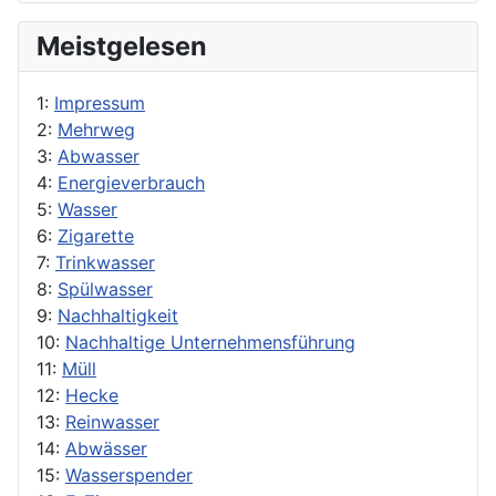
Meistgelesen
1:
Impressum
2:
Mehrweg
3:
Abwasser
4:
Energieverbrauch
5:
Wasser
6:
Zigarette
7:
Trinkwasser
8:
Spülwasser
9:
Nachhaltigkeit
10:
Nachhaltige Unternehmensführung
11:
Müll
12:
Hecke
13:
Reinwasser
14:
Abwässer
15:
Wasserspender