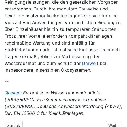
Reinigungsleistungen, die den gesetzlichen Vorgaben
entsprechen. Durch ihre modulare Bauweise und
flexible Einsatzmöglichkeiten eignen sie sich für eine
Vielzahl von Anwendungen, von ländlichen Siedlungen
über Einzelhäuser bis hin zu temporären Standorten.
Trotz ihrer Vorteile erfordern Kompaktkläranlagen
regelmäßige Wartung und sind anfällig für
Stoßbelastungen oder klimatische Einflüsse. Dennoch
tragen sie maßgeblich zur Verbesserung der
Wasserqualität und zum Schutz der
Umwelt
bei,
insbesondere in sensiblen Ökosystemen.
--
Quellen
: Europäische Wasserrahmenrichtlinie
(2000/60/EG), EU-Kommunalabwasserrichtlinie
(91/271/EWG), Deutsche Abwasserverordnung (AbwV),
DIN EN 12566-3 für Kleinkläranlagen.
Vorheriger Beitrag: Kommunale Abfallwirtschaft
Nächster 
Zurück
Weiter