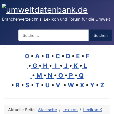
Branchenverzeichnis, Lexikon und Forum für die Umwelt
Suchen
Suchen
0
•
A
•
B
•
C
•
D
•
E
•
F
•
G
•
H
•
I
•
J
•
K
•
L
•
M
•
N
•
O
•
P
•
Q
•
R
•
S
•
T
•
U
•
V
•
W
•
X
•
Y
•
Z
Aktuelle Seite:
Startseite
Lexikon
Lexikon K