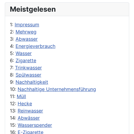
Meistgelesen
1:
Impressum
2:
Mehrweg
3:
Abwasser
4:
Energieverbrauch
5:
Wasser
6:
Zigarette
7:
Trinkwasser
8:
Spülwasser
9:
Nachhaltigkeit
10:
Nachhaltige Unternehmensführung
11:
Müll
12:
Hecke
13:
Reinwasser
14:
Abwässer
15:
Wasserspender
16:
E-Zigarette