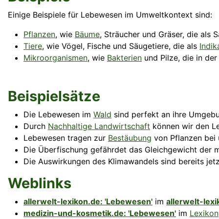
Einige Beispiele für Lebewesen im Umweltkontext sind:
Pflanzen
, wie
Bäume
,
Sträucher
und Gräser, die als 
Tiere
, wie Vögel, Fische und Säugetiere, die als
Indik
Mikroorganismen
, wie
Bakterien
und
Pilze
, die in de
Beispielsätze
Die Lebewesen im
Wald
sind perfekt an ihre Umgeb
Durch
Nachhaltige Landwirtschaft
können wir den Le
Lebewesen tragen zur
Bestäubung
von Pflanzen bei 
Die Überfischung gefährdet das Gleichgewicht der 
Die Auswirkungen des Klimawandels sind bereits jet
Weblinks
allerwelt-lexikon.de: 'Lebewesen'
im
allerwelt-lex
medizin-und-kosmetik.de: 'Lebewesen'
im
Lexikon