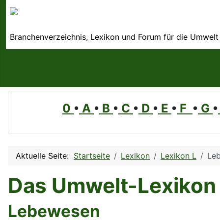
Branchenverzeichnis, Lexikon und Forum für die Umwelt
0
•
A
•
B
•
C
•
D
•
E
•
F
•
G
•
Aktuelle Seite:
Startseite
Lexikon
Lexikon L
Le
Das Umwelt-Lexikon
Lebewesen