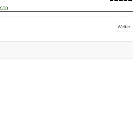
esen
Nächster 
Weiter