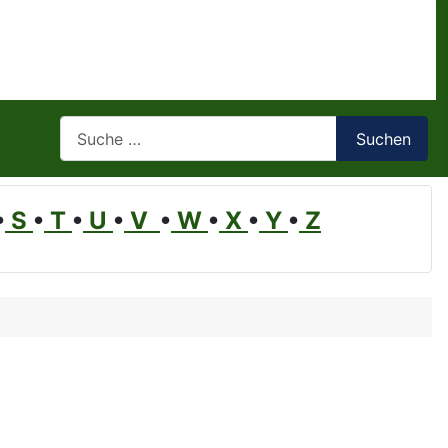
Suchen
Suchen
•
S
•
T
•
U
•
V
•
W
•
X
•
Y
•
Z