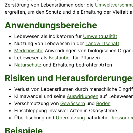
Zerstörung von Lebensräumen oder die
Umweltverschm
ergreifen, um den Schutz und die Erhaltung der Vielfalt
Anwendungsbereiche
Lebewesen als Indikatoren für
Umweltqualität
Nutzung von Lebewesen in der
Landwirtschaft
Medizinische
Anwendungen von biologischen Organ
Lebewesen als
Bestäuber
für Pflanzen
Naturschutz
und Erhaltung bedrohter Arten
Risiken
und Herausforderunge
Verlust von Lebensräumen durch menschliche Eingrif
Klimawandel und seine
Auswirkungen
auf Lebewese
Verschmutzung von
Gewässern
und
Böden
Einschleppung invasiver Arten in Ökosysteme
Überfischung und
Übernutzung
natürlicher
Ressourc
Beispiele