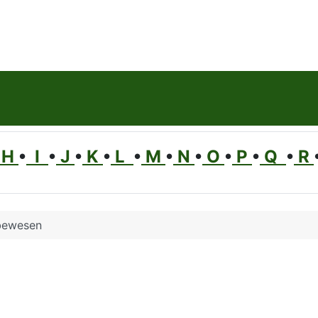
H
•
I
•
J
•
K
•
L
•
M
•
N
•
O
•
P
•
Q
•
R
bewesen