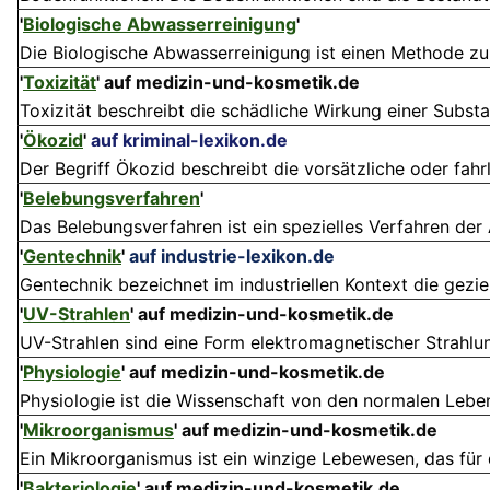
'
Biologische Abwasserreinigung
'
Die Biologische Abwasserreinigung ist einen Methode zu
'
Toxizität
'
auf medizin-und-kosmetik.de
Toxizität beschreibt die schädliche Wirkung einer Subst
'
Ökozid
'
auf kriminal-lexikon.de
Der Begriff Ökozid beschreibt die vorsätzliche oder fah
'
Belebungsverfahren
'
Das Belebungsverfahren ist ein spezielles Verfahren der
'
Gentechnik
'
auf industrie-lexikon.de
Gentechnik bezeichnet im industriellen Kontext die gezie
'
UV-Strahlen
'
auf medizin-und-kosmetik.de
UV-Strahlen sind eine Form elektromagnetischer Strahlung,
'
Physiologie
'
auf medizin-und-kosmetik.de
Physiologie ist die Wissenschaft von den normalen Lebe
'
Mikroorganismus
'
auf medizin-und-kosmetik.de
Ein Mikroorganismus ist ein winzige Lebewesen, das für 
'
Bakteriologie
'
auf medizin-und-kosmetik.de