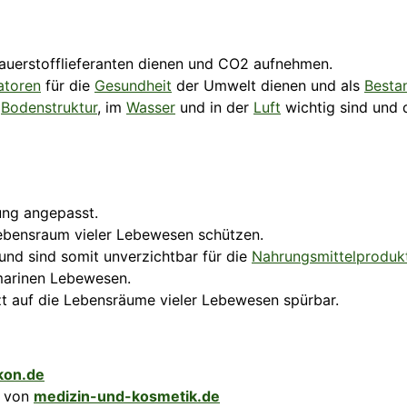
Sauerstofflieferanten dienen und
CO2
aufnehmen.
atoren
für die
Gesundheit
der Umwelt dienen und als
Bestan
r
Bodenstruktur
, im
Wasser
und in der
Luft
wichtig sind und 
ung angepasst.
bensraum vieler Lebewesen schützen.
und sind somit unverzichtbar für die
Nahrungsmittelproduk
marinen Lebewesen.
zt auf die Lebensräume vieler Lebewesen spürbar.
ikon.de
von
medizin-und-kosmetik.de