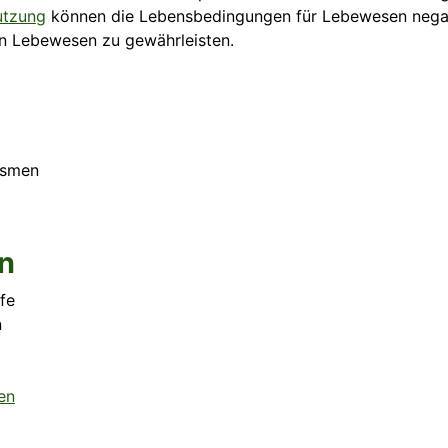
utzung
können die Lebensbedingungen für Lebewesen negati
 an Lebewesen zu gewährleisten.
ismen
n
fe
n
en