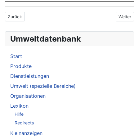
Vorheriger Beitrag: Warmwasserbereitung
Nächster 
Zurück
Weiter
Umweltdatenbank
Start
Produkte
Dienstleistungen
Umwelt (spezielle Bereiche)
Organisationen
Lexikon
Hilfe
Redirects
Kleinanzeigen