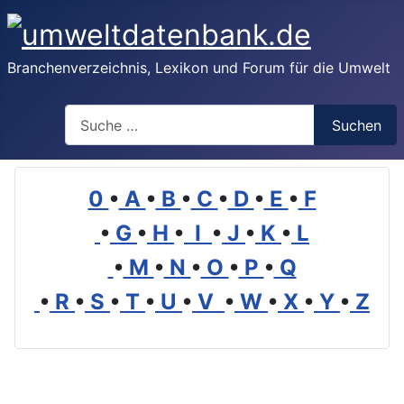
Branchenverzeichnis, Lexikon und Forum für die Umwelt
Suchen
Suchen
0
•
A
•
B
•
C
•
D
•
E
•
F
•
G
•
H
•
I
•
J
•
K
•
L
•
M
•
N
•
O
•
P
•
Q
•
R
•
S
•
T
•
U
•
V
•
W
•
X
•
Y
•
Z