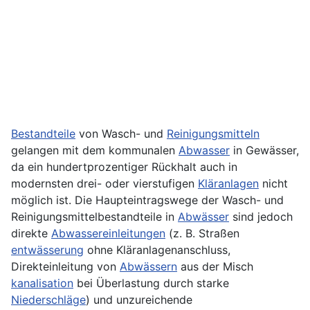
Bestandteile
von Wasch- und
Reinigungsmitteln
gelangen mit dem kommunalen
Abwasser
in Gewässer,
da ein hundert­prozentiger Rückhalt auch in
modernsten drei- oder vierstufigen
Kläranlagen
nicht
möglich ist. Die Haupteintragswege der Wasch- und
Reinigungs­mittel­bestandteile in
Abwässer
sind jedoch
direkte
Abwasser­einleitungen
(z. B. Straßen­
entwässerung
ohne Kläranlagen­anschluss,
Direkteinleitung von
Abwässern
aus der Misch­
kanalisation
bei Überlastung durch starke
Niederschläge
) und unzureichende