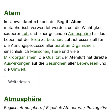
Atem
Im Umweltkontext kann der Begriff
Atem
metaphorisch verwendet werden, um die Wichtigkeit
sauberer
Luft
und einer gesunden
Atmosphäre
für das
Leben auf der
Erde
zu
betonen
. Luft ist essenziell für
die Atmungsprozesse aller
aeroben
Organismen
,
einschließlich
Menschen
,
Tiere
und viele
Mikroorganismen
. Die
Qualität
der Atemluft hat direkte
Auswirkungen
auf die
Gesundheit
aller
Lebewesen
und
die
Umwelt
.
Weiterlesen …
Atmosphäre
English: Atmosphere / Español: Atmósfera / Português: