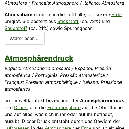
Atmosfera / Français: Atmosphère / Italiano: Atmosfera
Atmosphäre
nennt man die Lufthülle, die unsere
Erde
umgibt. Sie besteht aus
Stickstoff
(ca. 78%) und
Sauerstoff
(ca. 21%) sowie Spurengasen.
Weiterlesen …
Atmosphärendruck
English: Atmospheric pressure / Español: Presión
atmosférica / Português: Pressão atmosférica /
Français: Pression atmosphérique / Italiano: Pressione
atmosferica
Im Umweltkontext bezeichnet der
Atmosphärendruck
den
Druck
, den die
Erdatmosphäre
auf die Oberfläche
und auf alles, was sich in ihr oder auf ihr befindet,
ausübt. Dieser Druck entsteht durch das Gewicht der
Luftmassen
in der
Atmosphäre
der
Erde
und spielt eine