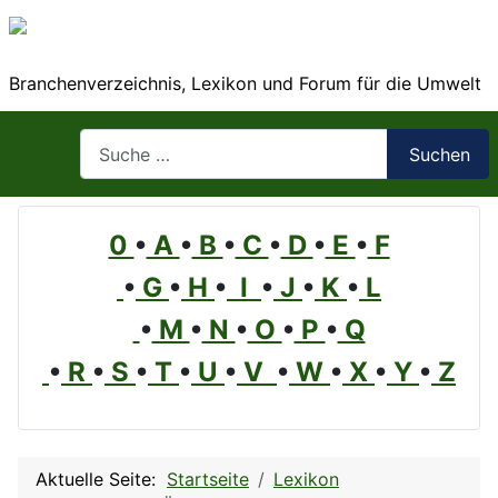
Branchenverzeichnis, Lexikon und Forum für die Umwelt
Suchen
Suchen
0
•
A
•
B
•
C
•
D
•
E
•
F
•
G
•
H
•
I
•
J
•
K
•
L
•
M
•
N
•
O
•
P
•
Q
•
R
•
S
•
T
•
U
•
V
•
W
•
X
•
Y
•
Z
Aktuelle Seite:
Startseite
Lexikon