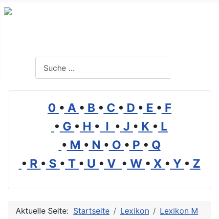
Branchenverzeichnis, Lexikon und Forum für die Umwelt
Suchen
Suchen
0
•
A
•
B
•
C
•
D
•
E
•
F
•
G
•
H
•
I
•
J
•
K
•
L
•
M
•
N
•
O
•
P
•
Q
•
R
•
S
•
T
•
U
•
V
•
W
•
X
•
Y
•
Z
Aktuelle Seite:
Startseite
Lexikon
Lexikon M