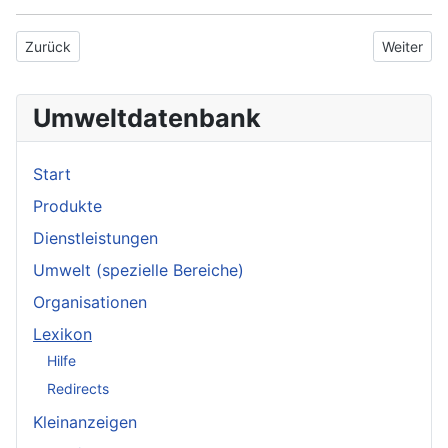
Vorheriger Beitrag: Müll
Nächster 
Zurück
Weiter
Umweltdatenbank
Start
Produkte
Dienstleistungen
Umwelt (spezielle Bereiche)
Organisationen
Lexikon
Hilfe
Redirects
Kleinanzeigen