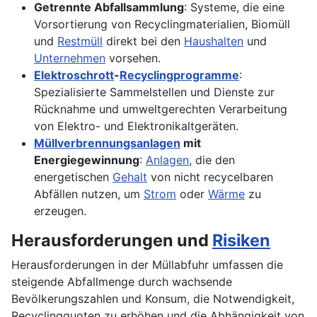
Getrennte Abfallsammlung
: Systeme, die eine
Vorsortierung von Recyclingmaterialien, Biomüll
und
Restmüll
direkt bei den
Haushalten
und
Unternehmen
vorsehen.
Elektroschrott
-
Recyclingprogramme
:
Spezialisierte Sammelstellen und Dienste zur
Rücknahme und umweltgerechten Verarbeitung
von Elektro- und Elektronikaltgeräten.
Müllverbrennungsanlagen
mit
Energiegewinnung
:
Anlagen
, die den
energetischen
Gehalt
von nicht recycelbaren
Abfällen nutzen, um
Strom
oder
Wärme
zu
erzeugen.
Herausforderungen und
Risiken
Herausforderungen in der Müllabfuhr umfassen die
steigende Abfallmenge durch wachsende
Bevölkerungszahlen und Konsum, die Notwendigkeit,
Recyclingquoten zu erhöhen und die Abhängigkeit von