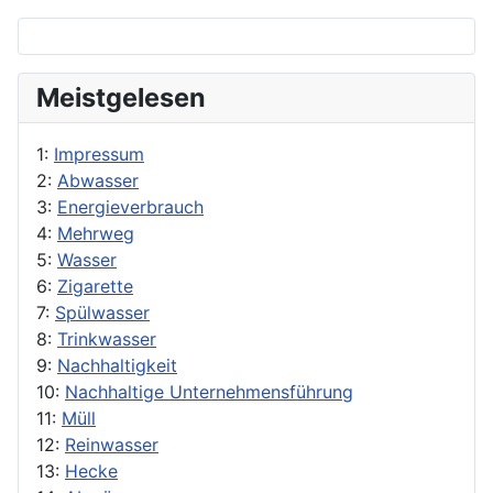
Meistgelesen
1:
Impressum
2:
Abwasser
3:
Energieverbrauch
4:
Mehrweg
5:
Wasser
6:
Zigarette
7:
Spülwasser
8:
Trinkwasser
9:
Nachhaltigkeit
10:
Nachhaltige Unternehmensführung
11:
Müll
12:
Reinwasser
13:
Hecke