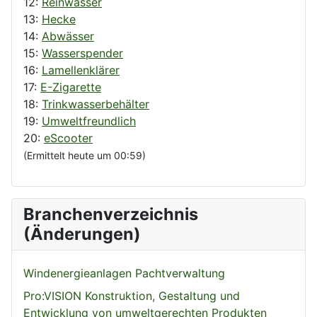
12:
Reinwasser
13:
Hecke
14:
Abwässer
15:
Wasserspender
16:
Lamellenklärer
17:
E-Zigarette
18:
Trinkwasserbehälter
19:
Umweltfreundlich
20:
eScooter
(Ermittelt heute um 00:59)
Branchenverzeichnis
(Änderungen)
Windenergieanlagen Pachtverwaltung
Pro:VISION Konstruktion, Gestaltung und
Entwicklung von umweltgerechten Produkten