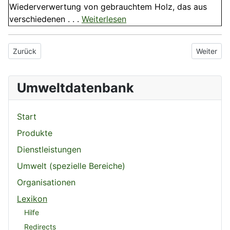
Wiederverwertung von gebrauchtem Holz, das aus
verschiedenen . . .
Weiterlesen
Vorheriger Beitrag: FCKW-Ersatzstoff
Nächster 
Zurück
Weiter
Umweltdatenbank
Start
Produkte
Dienstleistungen
Umwelt (spezielle Bereiche)
Organisationen
Lexikon
Hilfe
Redirects