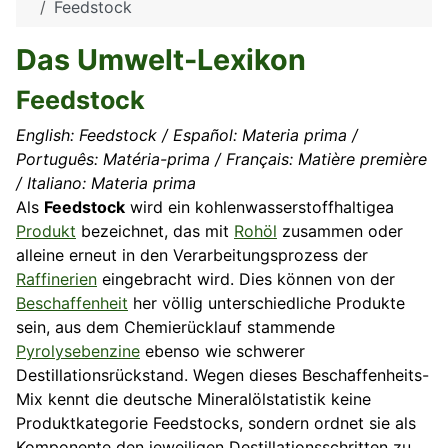
Feedstock
Das Umwelt-Lexikon
Feedstock
English: Feedstock / Español: Materia prima /
Português: Matéria-prima / Français: Matière première
/ Italiano: Materia prima
Als
Feedstock
wird ein kohlenwasserstoffhaltigea
Produkt
bezeichnet, das mit
Rohöl
zusammen oder
alleine erneut in den Verarbeitungsprozess der
Raffinerien
eingebracht wird. Dies können von der
Beschaffenheit
her völlig unterschiedliche Produkte
sein, aus dem Chemierücklauf stammende
Pyrolysebenzine
ebenso wie schwerer
Destillationsrückstand. Wegen dieses Beschaffenheits-
Mix kennt die deutsche Mineralölstatistik keine
Produktkategorie Feedstocks, sondern ordnet sie als
Komponente den jeweiligen Destillationsschritten zu,