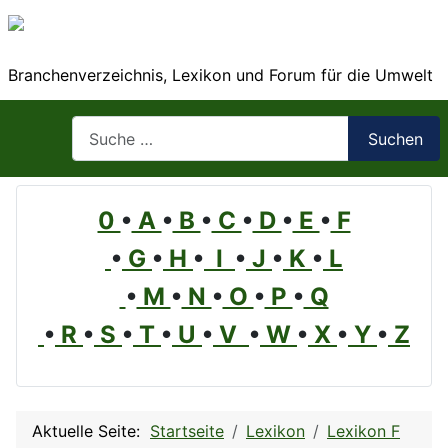
Branchenverzeichnis, Lexikon und Forum für die Umwelt
Suchen
Suchen
0
•
A
•
B
•
C
•
D
•
E
•
F
•
G
•
H
•
I
•
J
•
K
•
L
•
M
•
N
•
O
•
P
•
Q
•
R
•
S
•
T
•
U
•
V
•
W
•
X
•
Y
•
Z
Aktuelle Seite:
Startseite
Lexikon
Lexikon F