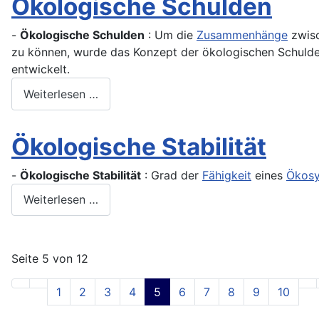
Ökologische Schulden
-
Ökologische Schulden
: Um die
Zusammenhänge
zwisc
zu können, wurde das Konzept der ökologischen Schuld
entwickelt.
Weiterlesen …
Ökologische Stabilität
-
Ökologische Stabilität
: Grad der
Fähigkeit
eines
Ökos
Weiterlesen …
Seite 5 von 12
1
2
3
4
5
6
7
8
9
10