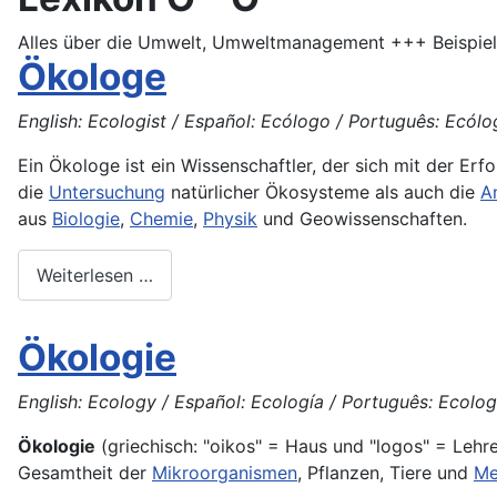
Alles über die Umwelt, Umweltmanagement +++ Beispiela
Ökologe
English: Ecologist / Español: Ecólogo / Português: Ecólog
Ein Ökologe ist ein Wissenschaftler, der sich mit der E
die
Untersuchung
natürlicher Ökosysteme als auch die
A
aus
Biologie
,
Chemie
,
Physik
und Geowissenschaften.
Weiterlesen …
Ökologie
English: Ecology / Español: Ecología / Português: Ecologi
Ökologie
(griechisch: "oikos" = Haus und "logos" = Leh
Gesamtheit der
Mikroorganismen
, Pflanzen, Tiere und
Me