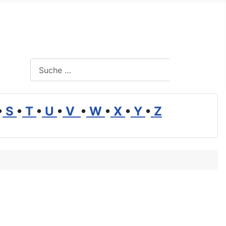
Suchen
Suchen
•
S
•
T
•
U
•
V
•
W
•
X
•
Y
•
Z