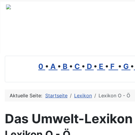
Branchenverzeichnis, Lexikon und Forum für die Umwelt
0
•
A
•
B
•
C
•
D
•
E
•
F
•
G
•
Aktuelle Seite:
Startseite
Lexikon
Lexikon O - Ö
Das Umwelt-Lexikon
Lexikon O - Ö