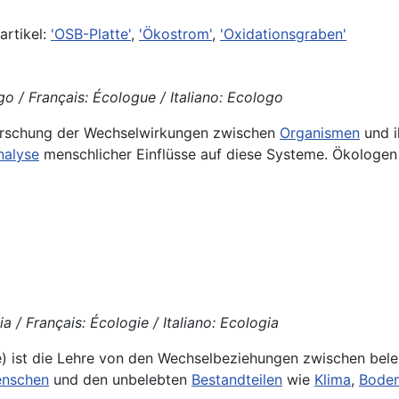
rtikel:
'OSB-Platte'
,
'Ökostrom'
,
'Oxidationsgraben'
o / Français: Écologue / Italiano: Ecologo
rforschung der Wechselwirkungen zwischen
Organismen
und i
nalyse
menschlicher Einflüsse auf diese Systeme. Ökologen a
a / Français: Écologie / Italiano: Ecologia
re) ist die Lehre von den Wechselbeziehungen zwischen bel
nschen
und den unbelebten
Bestandteilen
wie
Klima
,
Bode