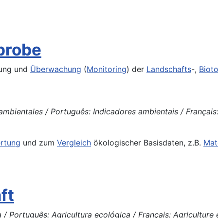
probe
tung und
Überwachung
(
Monitoring
) der
Landschafts
-,
Biot
ambientales / Português: Indicadores ambientais / Français:
rtung
und zum
Vergleich
ökologischer Basisdaten, z.B.
Mat
ft
/ Português: Agricultura ecológica / Français: Agriculture é