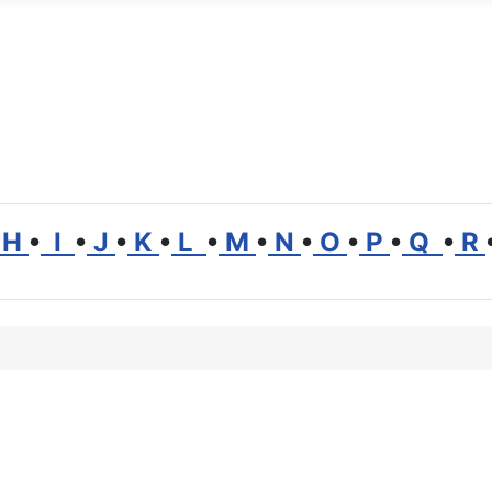
H
•
I
•
J
•
K
•
L
•
M
•
N
•
O
•
P
•
Q
•
R