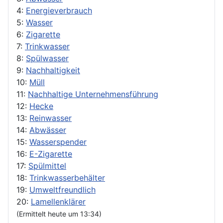
4:
Energieverbrauch
5:
Wasser
6:
Zigarette
7:
Trinkwasser
8:
Spülwasser
9:
Nachhaltigkeit
10:
Müll
11:
Nachhaltige Unternehmensführung
12:
Hecke
13:
Reinwasser
14:
Abwässer
15:
Wasserspender
16:
E-Zigarette
17:
Spülmittel
18:
Trinkwasserbehälter
19:
Umweltfreundlich
20:
Lamellenklärer
(Ermittelt heute um 13:34)