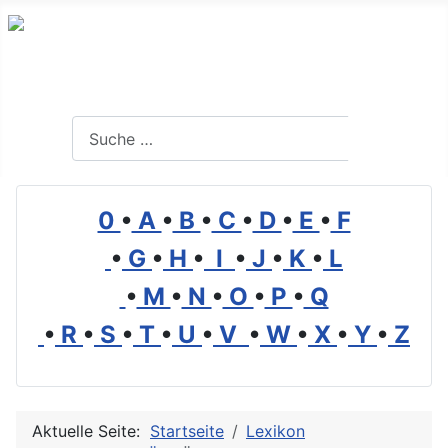
Branchenverzeichnis, Lexikon und Forum für die Umwelt
Suchen
Suchen
0
•
A
•
B
•
C
•
D
•
E
•
F
•
G
•
H
•
I
•
J
•
K
•
L
•
M
•
N
•
O
•
P
•
Q
•
R
•
S
•
T
•
U
•
V
•
W
•
X
•
Y
•
Z
Aktuelle Seite:
Startseite
Lexikon