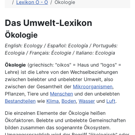
Lexikon O - Ö
Ökologie
Das Umwelt-Lexikon
Ökologie
English: Ecology / Español: Ecología / Português:
Ecologia / Français: Écologie / Italiano: Ecologia
Ökologie
(griechisch: "oikos" = Haus und "logos" =
Lehre) ist die Lehre von den Wechselbeziehungen
zwischen belebter und unbelebter Umwelt, also
zwischen der Gesamtheit der
Mikroorganismen
,
Pflanzen, Tiere und
Menschen
und den unbelebten
Bestandteilen
wie
Klima
,
Boden
,
Wasser
und
Luft
.
Die einzelnen Elemente der Ökologie heißen
Ökofaktoren. Belebte und unbelebte Gemeinschaften
bilden zusammen das sogenannte Ökosystem.
Umgangssprachlich wird der Begriff "ökologisch" oder