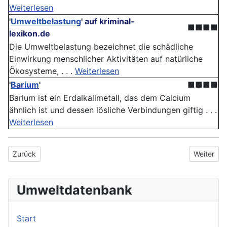
Weiterlesen
'
Umweltbelastung
'
auf kriminal-
■■■■
lexikon.de
Die Umweltbelastung bezeichnet die schädliche
Einwirkung menschlicher Aktivitäten auf natürliche
Ökosysteme, . . .
Weiterlesen
'
Barium
'
■■■■
Barium ist ein Erdalkalimetall, das dem Calcium
ähnlich ist und dessen lösliche Verbindungen giftig . . .
Weiterlesen
Vorheriger Beitrag: Ökologe
Nächster 
Zurück
Weiter
Umweltdatenbank
Start