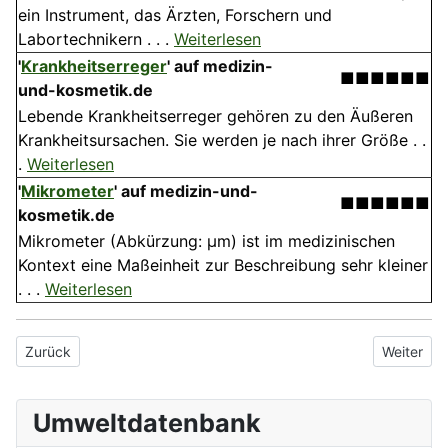
ein Instrument, das Ärzten, Forschern und
Labortechnikern . . .
Weiterlesen
'
Krankheitserreger
'
auf medizin-
■■■■■■
und-kosmetik.de
Lebende Krankheitserreger gehören zu den Äußeren
Krankheitsursachen. Sie werden je nach ihrer Größe . .
.
Weiterlesen
'
Mikrometer
'
auf medizin-und-
■■■■■■
kosmetik.de
Mikrometer (Abkürzung: µm) ist im medizinischen
Kontext eine Maßeinheit zur Beschreibung sehr kleiner
. . .
Weiterlesen
Vorheriger Beitrag: Mikrobieller Abbau
Nächster 
Zurück
Weiter
Umweltdatenbank