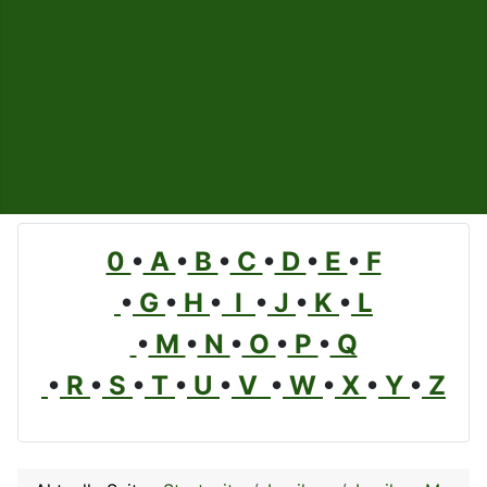
0
•
A
•
B
•
C
•
D
•
E
•
F
•
G
•
H
•
I
•
J
•
K
•
L
•
M
•
N
•
O
•
P
•
Q
•
R
•
S
•
T
•
U
•
V
•
W
•
X
•
Y
•
Z