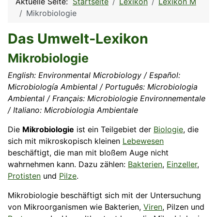
Aktuelle Seite:
Startseite
Lexikon
Lexikon M
Mikrobiologie
Das Umwelt-Lexikon
Mikrobiologie
English: Environmental Microbiology / Español:
Microbiología Ambiental / Português: Microbiologia
Ambiental / Français: Microbiologie Environnementale
/ Italiano: Microbiologia Ambientale
Die
Mikrobiologie
ist ein Teilgebiet der
Biologie
, die
sich mit mikroskopisch kleinen
Lebewesen
beschäftigt, die man mit bloßem Auge nicht
wahrnehmen kann. Dazu zählen:
Bakterien
,
Einzeller
,
Protisten
und
Pilze
.
Mikrobiologie beschäftigt sich mit der Untersuchung
von Mikroorganismen wie Bakterien,
Viren
, Pilzen und