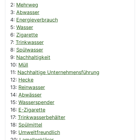
2:
Mehrweg
3:
Abwasser
4:
Energieverbrauch
5:
Wasser
6:
Zigarette
7:
Trinkwasser
8:
Spülwasser
9:
Nachhaltigkeit
10:
Müll
11:
Nachhaltige Unternehmensführung
12:
Hecke
13:
Reinwasser
14:
Abwässer
15:
Wasserspender
16:
E-Zigarette
17:
Trinkwasserbehälter
18:
Spülmittel
19:
Umweltfreundlich
20:
Lamellenklärer