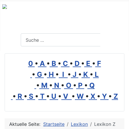
Branchenverzeichnis, Lexikon und Forum für die Umwelt
Suchen
Suchen
0
•
A
•
B
•
C
•
D
•
E
•
F
•
G
•
H
•
I
•
J
•
K
•
L
•
M
•
N
•
O
•
P
•
Q
•
R
•
S
•
T
•
U
•
V
•
W
•
X
•
Y
•
Z
Aktuelle Seite:
Startseite
Lexikon
Lexikon Z