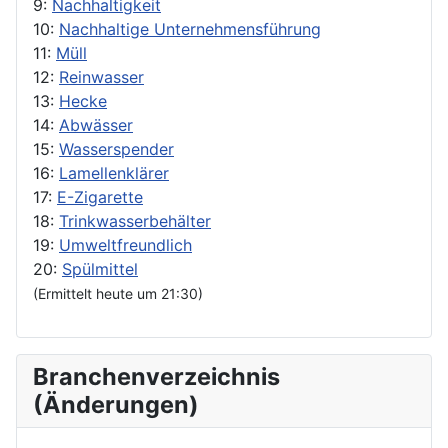
9:
Nachhaltigkeit
10:
Nachhaltige Unternehmensführung
11:
Müll
12:
Reinwasser
13:
Hecke
14:
Abwässer
15:
Wasserspender
16:
Lamellenklärer
17:
E-Zigarette
18:
Trinkwasserbehälter
19:
Umweltfreundlich
20:
Spülmittel
(Ermittelt heute um 21:30)
Branchenverzeichnis
(Änderungen)