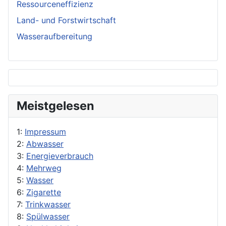
Ressourceneffizienz
Land- und Forstwirtschaft
Wasseraufbereitung
Meistgelesen
1:
Impressum
2:
Abwasser
3:
Energieverbrauch
4:
Mehrweg
5:
Wasser
6:
Zigarette
7:
Trinkwasser
8:
Spülwasser