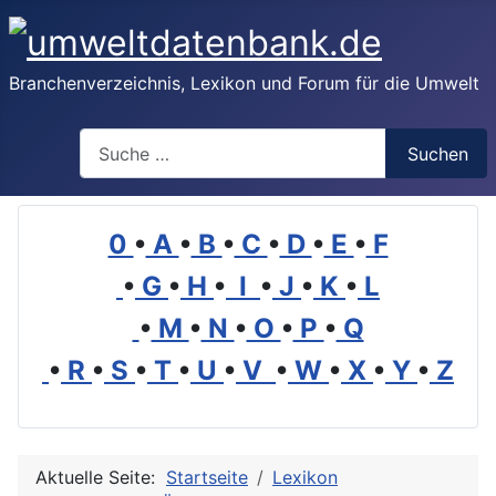
Branchenverzeichnis, Lexikon und Forum für die Umwelt
Suchen
Suchen
0
•
A
•
B
•
C
•
D
•
E
•
F
•
G
•
H
•
I
•
J
•
K
•
L
•
M
•
N
•
O
•
P
•
Q
•
R
•
S
•
T
•
U
•
V
•
W
•
X
•
Y
•
Z
Aktuelle Seite:
Startseite
Lexikon