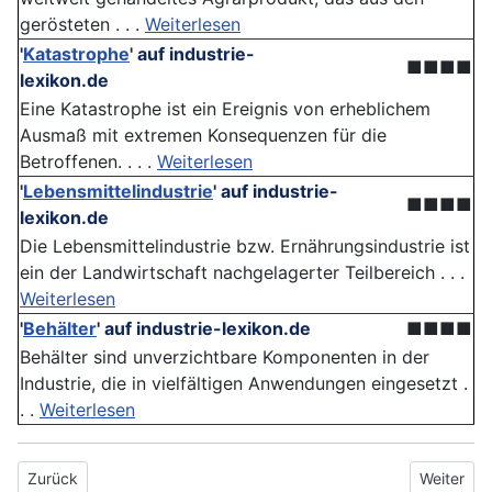
gerösteten . . .
Weiterlesen
'
Katastrophe
'
auf industrie-
■■■■
lexikon.de
Eine Katastrophe ist ein Ereignis von erheblichem
Ausmaß mit extremen Konsequenzen für die
Betroffenen. . . .
Weiterlesen
'
Lebensmittelindustrie
'
auf industrie-
■■■■
lexikon.de
Die Lebensmittelindustrie bzw. Ernährungsindustrie ist
ein der Landwirtschaft nachgelagerter Teilbereich . . .
Weiterlesen
'
Behälter
'
auf industrie-lexikon.de
■■■■
Behälter sind unverzichtbare Komponenten in der
Industrie, die in vielfältigen Anwendungen eingesetzt .
. .
Weiterlesen
Vorheriger Beitrag: Aperturfläche
Nächster B
Zurück
Weiter