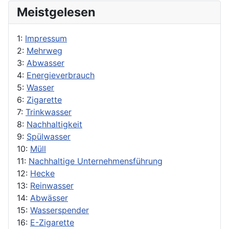
Meistgelesen
1:
Impressum
2:
Mehrweg
3:
Abwasser
4:
Energieverbrauch
5:
Wasser
6:
Zigarette
7:
Trinkwasser
8:
Nachhaltigkeit
9:
Spülwasser
10:
Müll
11:
Nachhaltige Unternehmensführung
12:
Hecke
13:
Reinwasser
14:
Abwässer
15:
Wasserspender
16:
E-Zigarette