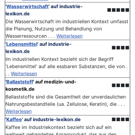
'
Wasserwirtschaft
'
auf industrie-
■■■■■
lexikon.de
Die Wasserwirtschaft im industriellen Kontext umfasst
die Planung, Nutzung und Behandlung von
Wasserressourcen . . .
Weiterlesen
'
Lebensmittel
'
auf industrie-
■■■■
lexikon.de
Im industriellen Kontext bezieht sich der Begriff
'Lebensmittel' auf alle essbaren Substanzen, die von .
. .
Weiterlesen
'
Ballaststoff
'
auf medizin-und-
■■■■
kosmetik.de
Ballaststoffe sind die Gesamtheit der unverdaulichen
Nahrungsbestandteile (ua. Zellulose, Keratin), die . . .
Weiterlesen
'
Kaffee
'
auf industrie-lexikon.de
■■■■
Kaffee im Industriekontext bezieht sich auf ein
weltweit gehandeltes Agrarprodukt, das aus den