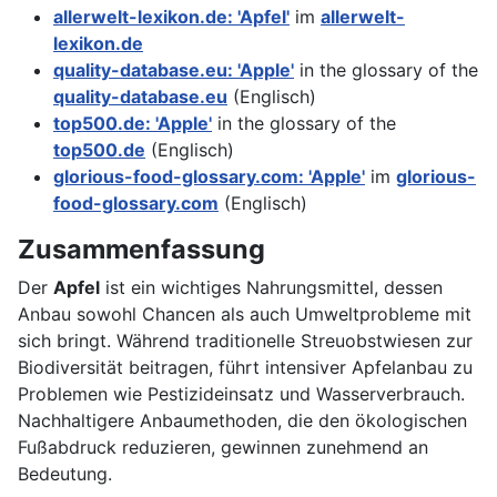
allerwelt-lexikon.de: 'Apfel'
im
allerwelt-
lexikon.de
quality-database.eu: 'Apple'
in the glossary of the
quality-database.eu
(Englisch)
top500.de: 'Apple'
in the glossary of the
top500.de
(Englisch)
glorious-food-glossary.com: 'Apple'
im
glorious-
food-glossary.com
(Englisch)
Zusammenfassung
Der
Apfel
ist ein wichtiges Nahrungsmittel, dessen
Anbau sowohl Chancen als auch Umweltprobleme mit
sich bringt. Während traditionelle Streuobstwiesen zur
Biodiversität beitragen, führt intensiver Apfelanbau zu
Problemen wie Pestizideinsatz und Wasserverbrauch.
Nachhaltigere Anbaumethoden, die den ökologischen
Fußabdruck reduzieren, gewinnen zunehmend an
Bedeutung.