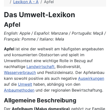
Lexikon A - Ä
Apfel
Das Umwelt-Lexikon
Apfel
English: Apple / Español: Manzana / Português: Maçã /
Français: Pomme / Italiano: Mela
Apfel
ist eine der weltweit am häufigsten angebauten
und konsumierten Obstsorten und spielt im
Umweltkontext eine wichtige Rolle in Bezug auf
nachhaltige
Landwirtschaft
, Biodiversität,
Wasserverbrauch
und Pestizideinsatz. Der Apfelanbau
kann sowohl positive als auch negative
Auswirkungen
auf die
Umwelt
haben, abhängig von den
Anbaumethoden
und der regionalen Bewirtschaftung.
Allgemeine Beschreibung
Der
Apfelbaum (Malus domestica)
gehört zur Familie