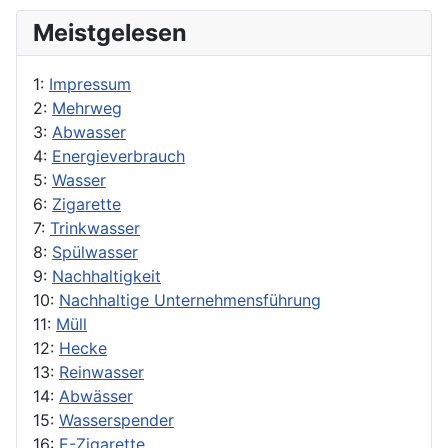
Meistgelesen
1:
Impressum
2:
Mehrweg
3:
Abwasser
4:
Energieverbrauch
5:
Wasser
6:
Zigarette
7:
Trinkwasser
8:
Spülwasser
9:
Nachhaltigkeit
10:
Nachhaltige Unternehmensführung
11:
Müll
12:
Hecke
13:
Reinwasser
14:
Abwässer
15:
Wasserspender
16:
E-Zigarette