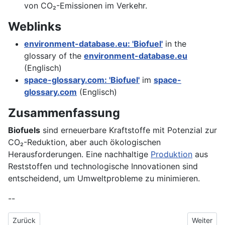
von CO₂-Emissionen im Verkehr.
Weblinks
environment-database.eu: 'Biofuel'
in the
glossary of the
environment-database.eu
(Englisch)
space-glossary.com: 'Biofuel'
im
space-
glossary.com
(Englisch)
Zusammenfassung
Biofuels
sind erneuerbare Kraftstoffe mit Potenzial zur
CO₂-Reduktion, aber auch ökologischen
Herausforderungen. Eine nachhaltige
Produktion
aus
Reststoffen und technologische Innovationen sind
entscheidend, um Umweltprobleme zu minimieren.
--
Vorheriger Beitrag: Biofilter
Nächster 
Zurück
Weiter