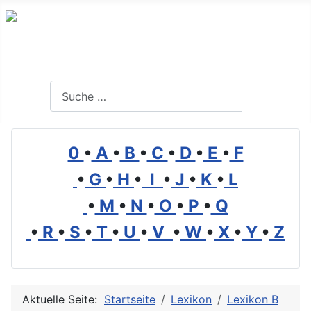
Branchenverzeichnis, Lexikon und Forum für die Umwelt
Suchen
Suchen
0
•
A
•
B
•
C
•
D
•
E
•
F
•
G
•
H
•
I
•
J
•
K
•
L
•
M
•
N
•
O
•
P
•
Q
•
R
•
S
•
T
•
U
•
V
•
W
•
X
•
Y
•
Z
Aktuelle Seite:
Startseite
Lexikon
Lexikon B