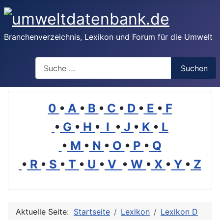
Branchenverzeichnis, Lexikon und Forum für die Umwelt
Suchen
Suchen
0
•
A
•
B
•
C
•
D
•
E
•
F
•
G
•
H
•
I
•
J
•
K
•
L
•
M
•
N
•
O
•
P
•
Q
•
R
•
S
•
T
•
U
•
V
•
W
•
X
•
Y
•
Z
Aktuelle Seite:
Startseite
Lexikon
Lexikon D