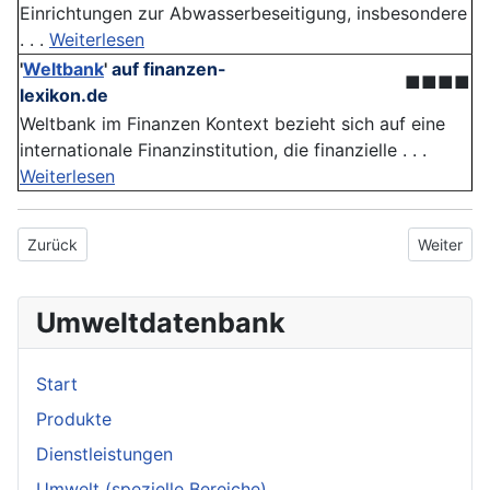
Einrichtungen zur Abwasserbeseitigung, insbesondere
. . .
Weiterlesen
'
Weltbank
'
auf finanzen-
■■■■
lexikon.de
Weltbank im Finanzen Kontext bezieht sich auf eine
internationale Finanzinstitution, die finanzielle . . .
Weiterlesen
Vorheriger Beitrag: Dermatokosmetik
Nächster 
Zurück
Weiter
Umweltdatenbank
Start
Produkte
Dienstleistungen
Umwelt (spezielle Bereiche)