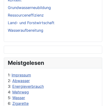
Kontext
Grundwasserneubildung
Ressourceneffizienz
Land- und Forstwirtschaft
Wasseraufbereitung
Meistgelesen
1:
Impressum
2:
Abwasser
3:
Energieverbrauch
4:
Mehrweg
5:
Wasser
6:
Zigarette