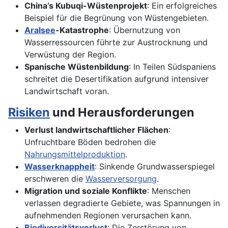
China’s Kubuqi-Wüstenprojekt
: Ein erfolgreiches
Beispiel für die Begrünung von Wüstengebieten.
Aralsee
-Katastrophe
: Übernutzung von
Wasserressourcen führte zur Austrocknung und
Verwüstung der Region.
Spanische Wüstenbildung
: In Teilen Südspaniens
schreitet die Desertifikation aufgrund intensiver
Landwirtschaft voran.
Risiken
und Herausforderungen
Verlust landwirtschaftlicher Flächen
:
Unfruchtbare Böden bedrohen die
Nahrungsmittelproduktion
.
Wasserknappheit
: Sinkende Grundwasserspiegel
erschweren die
Wasserversorgung
.
Migration und soziale Konflikte
: Menschen
verlassen degradierte Gebiete, was Spannungen in
aufnehmenden Regionen verursachen kann.
Biodiversitätsverlust
: Die Zerstörung von