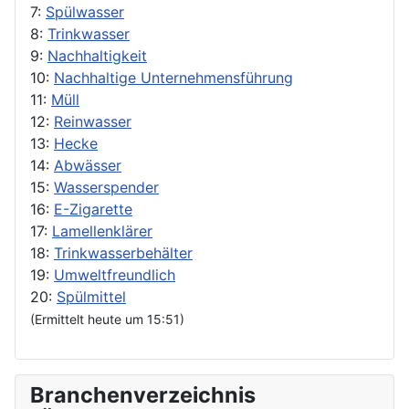
7:
Spülwasser
8:
Trinkwasser
9:
Nachhaltigkeit
10:
Nachhaltige Unternehmensführung
11:
Müll
12:
Reinwasser
13:
Hecke
14:
Abwässer
15:
Wasserspender
16:
E-Zigarette
17:
Lamellenklärer
18:
Trinkwasserbehälter
19:
Umweltfreundlich
20:
Spülmittel
(Ermittelt heute um 15:51)
Branchenverzeichnis