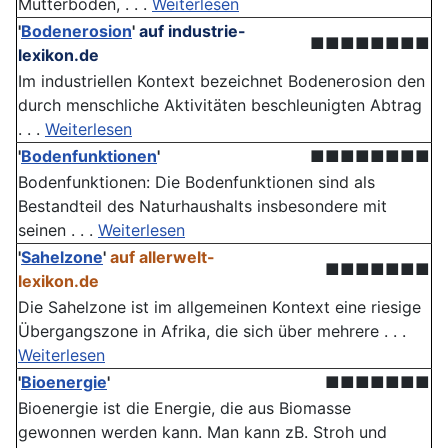
Mutterboden, . . .
Weiterlesen
'
Bodenerosion
'
auf industrie-
■■■■■■■■
lexikon.de
Im industriellen Kontext bezeichnet Bodenerosion den
durch menschliche Aktivitäten beschleunigten Abtrag
. . .
Weiterlesen
'
Bodenfunktionen
'
■■■■■■■■
Bodenfunktionen: Die Boden­funktionen sind als
Bestandteil des Naturhaushalts insbesondere mit
seinen . . .
Weiterlesen
'
Sahelzone
'
auf allerwelt-
■■■■■■■
lexikon.de
Die Sahelzone ist im allgemeinen Kontext eine riesige
Übergangszone in Afrika, die sich über mehrere . . .
Weiterlesen
'
Bioenergie
'
■■■■■■■
Bioenergie ist die Energie, die aus Biomasse
gewonnen werden kann. Man kann zB. Stroh und