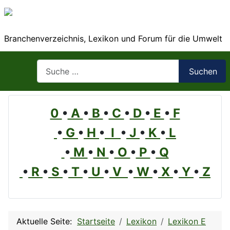
Branchenverzeichnis, Lexikon und Forum für die Umwelt
Suchen
Suchen
0
•
A
•
B
•
C
•
D
•
E
•
F
•
G
•
H
•
I
•
J
•
K
•
L
•
M
•
N
•
O
•
P
•
Q
•
R
•
S
•
T
•
U
•
V
•
W
•
X
•
Y
•
Z
Aktuelle Seite:
Startseite
Lexikon
Lexikon E