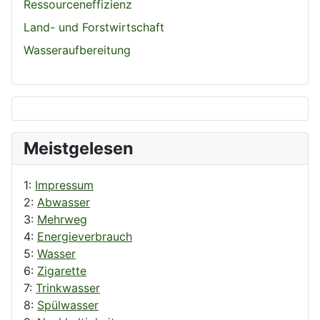
Ressourceneffizienz
Land- und Forstwirtschaft
Wasseraufbereitung
Meistgelesen
1:
Impressum
2:
Abwasser
3:
Mehrweg
4:
Energieverbrauch
5:
Wasser
6:
Zigarette
7:
Trinkwasser
8:
Spülwasser