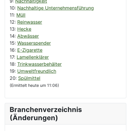
9:
Nachhaltigkeit
10:
Nachhaltige Unternehmensführung
11:
Müll
12:
Reinwasser
13:
Hecke
14:
Abwässer
15:
Wasserspender
16:
E-Zigarette
17:
Lamellenklärer
18:
Trinkwasserbehälter
19:
Umweltfreundlich
20:
Spülmittel
(Ermittelt heute um 11:06)
Branchenverzeichnis
(Änderungen)