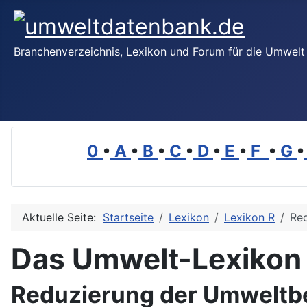
Branchenverzeichnis, Lexikon und Forum für die Umwelt
0
•
A
•
B
•
C
•
D
•
E
•
F
•
G
•
Aktuelle Seite:
Startseite
Lexikon
Lexikon R
Re
Das Umwelt-Lexikon
Reduzierung der Umweltb