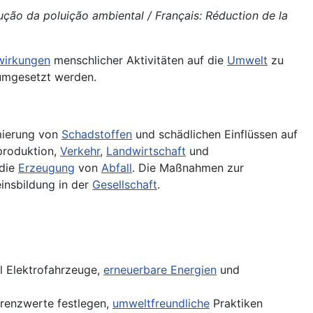
ução da poluição ambiental / Français: Réduction de la
wirkungen
menschlicher Aktivitäten auf die
Umwelt
zu
e umgesetzt werden.
imierung von
Schadstoffen
und schädlichen Einflüssen auf
eproduktion,
Verkehr
,
Landwirtschaft
und
die
Erzeugung
von
Abfall
. Die Maßnahmen zur
insbildung in der
Gesellschaft
.
l Elektrofahrzeuge,
erneuerbare Energien
und
renzwerte festlegen,
umweltfreundliche
Praktiken