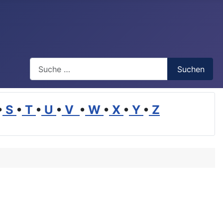
Suchen
Suchen
•
S
•
T
•
U
•
V
•
W
•
X
•
Y
•
Z