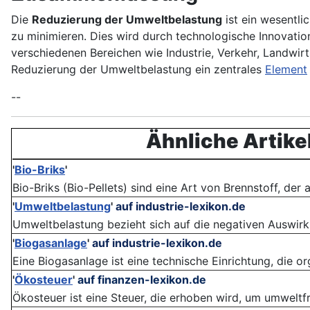
Die
Reduzierung der Umweltbelastung
ist ein wesentli
zu minimieren. Dies wird durch technologische Innovatio
verschiedenen Bereichen wie Industrie, Verkehr, Landwir
Reduzierung der Umweltbelastung ein zentrales
Element
--
Ähnliche Artike
'
Bio-Briks
'
Bio-Briks (Bio-Pellets) sind eine Art von Brennstoff, der
'
Umweltbelastung
'
auf industrie-lexikon.de
Umweltbelastung bezieht sich auf die negativen Auswirkun
'
Biogasanlage
'
auf industrie-lexikon.de
Eine Biogasanlage ist eine technische Einrichtung, die or
'
Ökosteuer
'
auf finanzen-lexikon.de
Ökosteuer ist eine Steuer, die erhoben wird, um umweltf