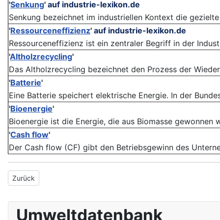
'
Senkung
'
auf industrie-lexikon.de
Senkung bezeichnet im industriellen Kontext die gezielte
'
Ressourceneffizienz
'
auf industrie-lexikon.de
Ressourceneffizienz ist ein zentraler Begriff in der Indust
'
Altholzrecycling
'
Das Altholzrecycling bezeichnet den Prozess der Wiede
'
Batterie
'
Eine Batterie speichert elektrische Energie. In der Bunde
'
Bioenergie
'
Bioenergie ist die Energie, die aus Biomasse gewonnen w
'
Cash flow
'
Der Cash flow (CF) gibt den Betriebsgewinn des Unterneh
Vorheriger Beitrag: Reduzent
Zurück
Umweltdatenbank