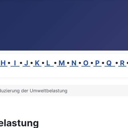
H
•
I
•
J
•
K
•
L
•
M
•
N
•
O
•
P
•
Q
•
R
duzierung der Umweltbelastung
elastung