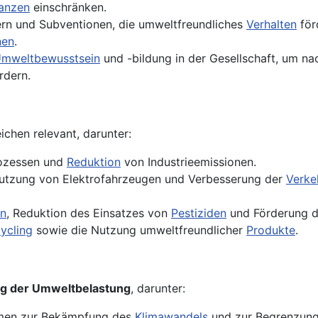
anzen
einschränken.
ern und Subventionen, die umweltfreundliches
Verhalten
för
nen
.
mweltbewusstsein
und -bildung in der Gesellschaft, um na
rdern.
eichen relevant, darunter:
rozessen und
Reduktion
von Industrieemissionen.
 Nutzung von Elektrofahrzeugen und Verbesserung der
Verke
n
, Reduktion des Einsatzes von
Pestiziden
und Förderung de
ycling
sowie die Nutzung umweltfreundlicher
Produkte
.
g der Umweltbelastung
, darunter:
mmen zur Bekämpfung des
Klimawandels
und zur Begrenzun