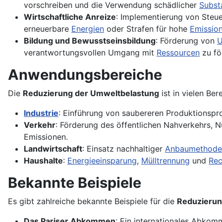
vorschreiben und die Verwendung schädlicher
Subst
Wirtschaftliche Anreize
: Implementierung von Steu
erneuerbare
Energien
oder Strafen für hohe
Emissio
Bildung und Bewusstseinsbildung
: Förderung von
U
verantwortungsvollen Umgang mit
Ressourcen
zu fö
Anwendungsbereiche
Die
Reduzierung der Umweltbelastung
ist in vielen Ber
Industrie
: Einführung von saubereren Produktionsp
Verkehr
: Förderung des öffentlichen Nahverkehrs,
Emissionen.
Landwirtschaft
: Einsatz nachhaltiger
Anbaumethode
Haushalte
:
Energieeinsparung
,
Mülltrennung
und
Rec
Bekannte Beispiele
Es gibt zahlreiche bekannte Beispiele für die
Reduzierun
Das Pariser Abkommen
: Ein internationales Abko