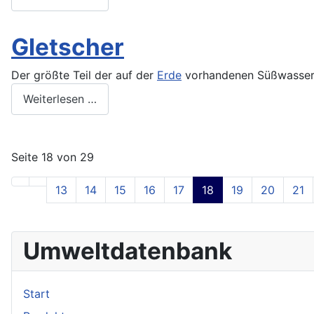
Gletscher
Der größte Teil der auf der
Erde
vorhandenen Süßwasserre
Weiterlesen …
Seite 18 von 29
13
14
15
16
17
18
19
20
21
Umweltdatenbank
Start