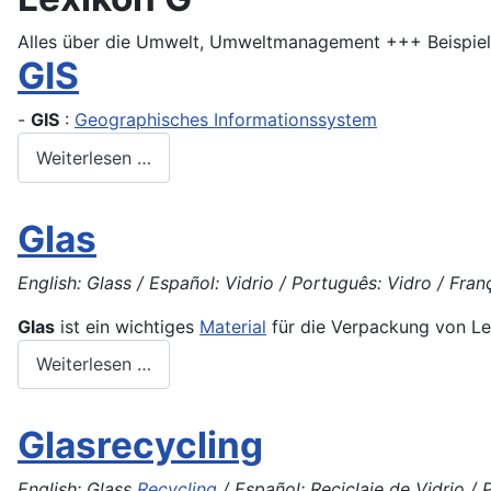
Alles über die Umwelt, Umweltmanagement +++ Beispiela
GIS
-
GIS
:
Geographisches Informationssystem
Weiterlesen …
Glas
English: Glass / Español: Vidrio / Português: Vidro / Franç
Glas
ist ein wichtiges
Material
für die Verpackung von L
Weiterlesen …
Glasrecycling
English: Glass
Recycling
/ Español: Reciclaje de Vidrio / 