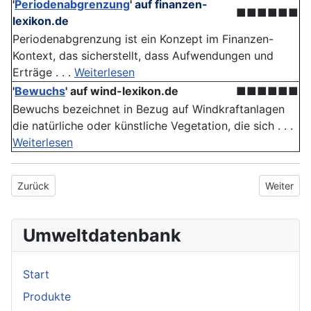
'
Periodenabgrenzung
'
auf finanzen-
■■■■■■
lexikon.de
Periodenabgrenzung ist ein Konzept im Finanzen-
Kontext, das sicherstellt, dass Aufwendungen und
Erträge . . .
Weiterlesen
'
Bewuchs
'
auf wind-lexikon.de
■■■■■■
Bewuchs bezeichnet in Bezug auf Windkraftanlagen
die natürliche oder künstliche Vegetation, die sich . . .
Weiterlesen
Vorheriger Beitrag: Lichtverschmutzung
Nächster B
Zurück
Weiter
Umweltdatenbank
Start
Produkte