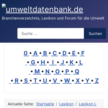
Branchenverzeichnis, Lexikon und Forum für die Umwelt
Suchen
Suchen
0
•
A
•
B
•
C
•
D
•
E
•
F
•
G
•
H
•
I
•
J
•
K
•
L
•
M
•
N
•
O
•
P
•
Q
•
R
•
S
•
T
•
U
•
V
•
W
•
X
•
Y
•
Z
Aktuelle Seite:
Startseite
Lexikon
Lexikon L