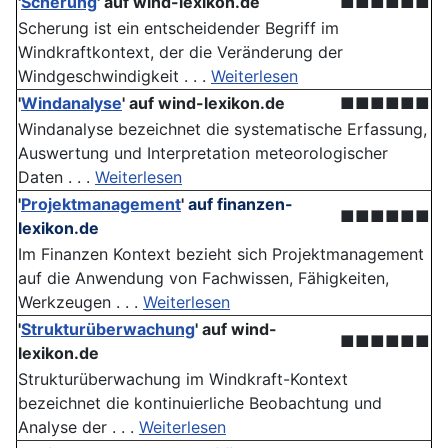
'
Scherung
'
auf wind-lexikon.de
■■■■■■
Scherung ist ein entscheidender Begriff im
Windkraftkontext, der die Veränderung der
Windgeschwindigkeit . . .
Weiterlesen
'
Windanalyse
'
auf wind-lexikon.de
■■■■■■
Windanalyse bezeichnet die systematische Erfassung,
Auswertung und Interpretation meteorologischer
Daten . . .
Weiterlesen
'
Projektmanagement
'
auf finanzen-
■■■■■■
lexikon.de
Im Finanzen Kontext bezieht sich Projektmanagement
auf die Anwendung von Fachwissen, Fähigkeiten,
Werkzeugen . . .
Weiterlesen
'
Strukturüberwachung
'
auf wind-
■■■■■■
lexikon.de
Strukturüberwachung im Windkraft-Kontext
bezeichnet die kontinuierliche Beobachtung und
Analyse der . . .
Weiterlesen