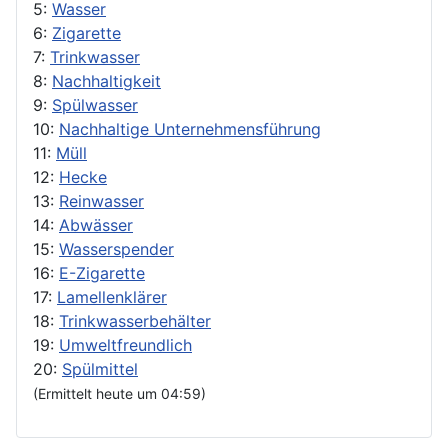
5:
Wasser
6:
Zigarette
7:
Trinkwasser
8:
Nachhaltigkeit
9:
Spülwasser
10:
Nachhaltige Unternehmensführung
11:
Müll
12:
Hecke
13:
Reinwasser
14:
Abwässer
15:
Wasserspender
16:
E-Zigarette
17:
Lamellenklärer
18:
Trinkwasserbehälter
19:
Umweltfreundlich
20:
Spülmittel
(Ermittelt heute um 04:59)