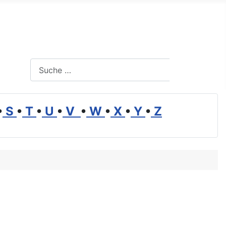
Suchen
Suchen
•
S
•
T
•
U
•
V
•
W
•
X
•
Y
•
Z