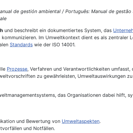
nual de gestión ambiental / Português: Manual de gestão 
ale
h
und beschreibt ein dokumentiertes System, das
Unterne
 kommunizieren. Im Umweltkontext dient es als zentraler L
nalen
Standards
wie der ISO 14001.
alle
Prozesse
, Verfahren und Verantwortlichkeiten umfass
ltvorschriften zu gewährleisten, Umweltauswirkungen zu m
ltmanagementsystems, das Organisationen dabei hilft, sys
ifikation und Bewertung von
Umweltaspekten
.
orfällen und Notfällen.