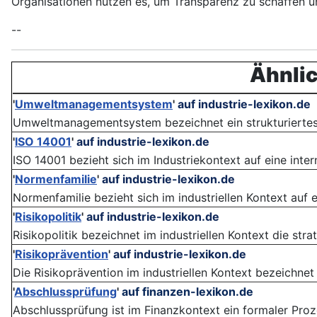
Organisationen nutzen es, um Transparenz zu schaffen 
--
Ähnlic
'
Umweltmanagementsystem
'
auf industrie-lexikon.de
Umweltmanagementsystem bezeichnet ein strukturiertes S
'
ISO 14001
'
auf industrie-lexikon.de
ISO 14001 bezieht sich im Industriekontext auf eine inter
'
Normenfamilie
'
auf industrie-lexikon.de
Normenfamilie bezieht sich im industriellen Kontext auf
'
Risikopolitik
'
auf industrie-lexikon.de
Risikopolitik bezeichnet im industriellen Kontext die st
'
Risikoprävention
'
auf industrie-lexikon.de
Die Risikoprävention im industriellen Kontext bezeichnet
'
Abschlussprüfung
'
auf finanzen-lexikon.de
Abschlussprüfung ist im Finanzkontext ein formaler Proz