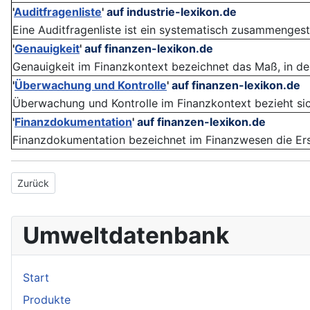
'
Auditfragenliste
'
auf industrie-lexikon.de
Eine Auditfragenliste ist ein systematisch zusammengeste
'
Genauigkeit
'
auf finanzen-lexikon.de
Genauigkeit im Finanzkontext bezeichnet das Maß, in dem
'
Überwachung und Kontrolle
'
auf finanzen-lexikon.de
Überwachung und Kontrolle im Finanzkontext bezieht sich
'
Finanzdokumentation
'
auf finanzen-lexikon.de
Finanzdokumentation bezeichnet im Finanzwesen die Erst
Vorheriger Beitrag: Ultraviolettstrahlung
Zurück
Umweltdatenbank
Start
Produkte