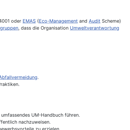
14001 oder
EMAS
(
Eco-Management
and
Audit
Scheme)
sgruppen
, dass die Organisation
Umweltverantwortung
Abfallvermeidung
.
raktiken.
ein umfassendes UM-Handbuch führen.
fentlich nachzuweisen.
bewerbsvorteile zu erzielen.