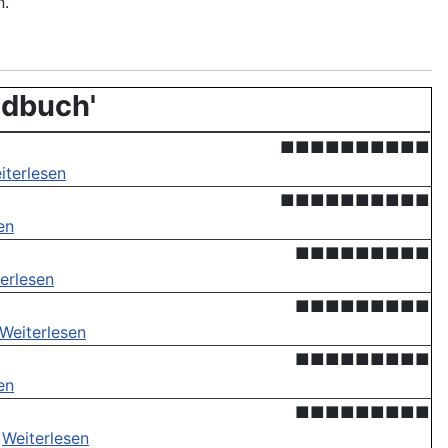
n.
ndbuch'
■■■■■■■■■■
iterlesen
■■■■■■■■■■
en
■■■■■■■■■
erlesen
■■■■■■■■■
Weiterlesen
■■■■■■■■■
en
■■■■■■■■■
.
Weiterlesen