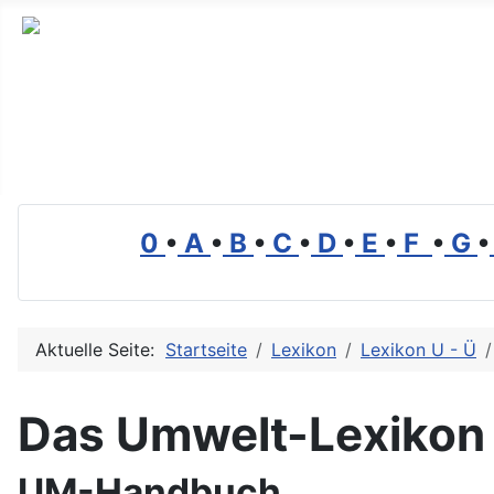
Branchenverzeichnis, Lexikon und Forum für die Umwelt
0
•
A
•
B
•
C
•
D
•
E
•
F
•
G
•
Aktuelle Seite:
Startseite
Lexikon
Lexikon U - Ü
Das Umwelt-Lexikon
UM-Handbuch