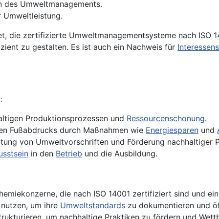
 des Umweltmanagements.
 Umweltleistung.
t, die zertifizierte Umweltmanagementsysteme nach ISO 
zient zu gestalten. Es ist auch ein Nachweis für
Interessen
:
altigen Produktionsprozessen und
Ressourcenschonung
.
chen Fußabdrucks durch Maßnahmen wie
Energiesparen
und
altung von Umweltvorschriften und Förderung nachhaltiger P
sstsein
in den
Betrieb
und die Ausbildung.
hemiekonzerne, die nach ISO 14001 zertifiziert sind und 
 nutzen, um ihre
Umweltstandards
zu dokumentieren und öf
strukturieren, um nachhaltige Praktiken zu fördern und Wett