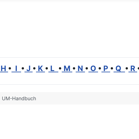
H
•
I
•
J
•
K
•
L
•
M
•
N
•
O
•
P
•
Q
•
R
UM-Handbuch