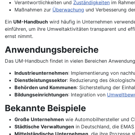
Verantwortlichkeiten und
Zuständigkeiten
im Rahmen
Maßnahmen zur
Überwachung
und Verbesserung der
Ein
UM-Handbuch
wird häufig in Unternehmen verwende
einführen, um ihre Umweltaktivitäten transparent und effi
ernst nimmt.
Anwendungsbereiche
Das UM-Handbuch findet in vielen Bereichen Anwendung
Industrieunternehmen
: Implementierung von nachh
Dienstleistungssektor
: Reduzierung des ökologis
Behörden und Kommunen
: Sicherstellung der Einh
Bildungseinrichtungen
: Integration von
Umweltbewu
Bekannte Beispiele
Große Unternehmen
wie Automobilhersteller und C
Städtische Verwaltungen
in Deutschland, die EMAS
Mittelständische Unternehmen
, die ihre Prozesse 