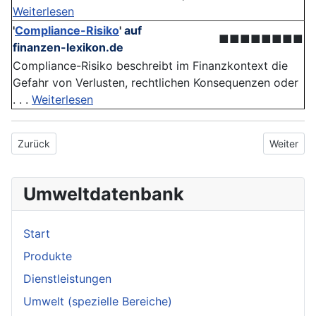
Weiterlesen
'
Compliance-Risiko
'
auf
■■■■■■■■
finanzen-lexikon.de
Compliance-Risiko beschreibt im Finanzkontext die
Gefahr von Verlusten, rechtlichen Konsequenzen oder
. . .
Weiterlesen
Vorheriger Beitrag: Empfindlichkeit
Nächster 
Zurück
Weiter
Umweltdatenbank
Start
Produkte
Dienstleistungen
Umwelt (spezielle Bereiche)