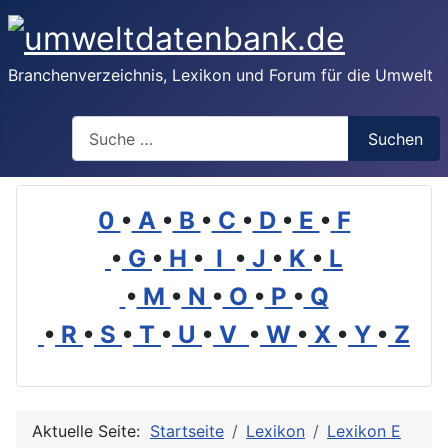
Branchenverzeichnis, Lexikon und Forum für die Umwelt
Suchen
Suchen
0
•
A
•
B
•
C
•
D
•
E
•
F
•
G
•
H
•
I
•
J
•
K
•
L
•
M
•
N
•
O
•
P
•
Q
•
R
•
S
•
T
•
U
•
V
•
W
•
X
•
Y
•
Z
Aktuelle Seite:
Startseite
Lexikon
Lexikon E