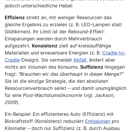
jedoch unterschiedliche Hebel:
Effizienz
strebt an, mit weniger Ressourcen das
gleiche Ergebnis zu erzielen (z. B. LED-Lampen statt
Glühbirnen). Ihr Limit ist der
Rebound-Effekt
:
Einsparungen werden durch Mehrverbrauch
aufgezehrt.
Konsistenz
zielt auf kreislauffähige
Materialien und erneuerbare Energien (z. B.
Cradle-to-
Cradle
-Design). Sie vermeidet
Abfall
, ändert aber
nichts am
Volumen
des Konsums.
Suffizienz
hingegen
fragt:
"Brauchen wir das überhaupt in dieser Menge?"
Sie ist die einzige Strategie, die den absoluten
Ressourcenverbrauch senkt – und damit unumgänglich
für eine
Post-Wachstumsökonomie
(vgl.
Jackson,
2009
).
Ein Beispiel: Ein effizienteres Auto (Effizienz) mit
Biokraftstoff (Konsistenz) reduziert
Emissionen
pro
Kilometer – doch nur Suffizienz (z. B. durch Ausbau