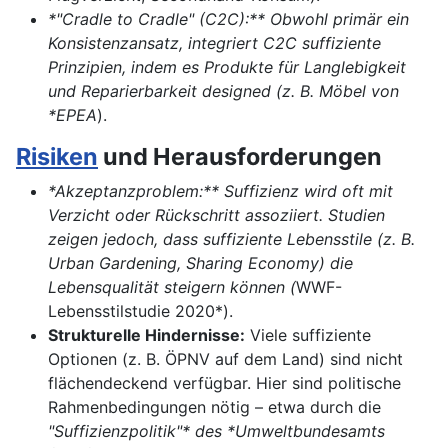
*"Cradle to Cradle" (C2C):** Obwohl primär ein
Konsistenzansatz, integriert C2C suffiziente
Prinzipien, indem es Produkte für Langlebigkeit
und Reparierbarkeit designed (z. B. Möbel von
*EPEA
).
Risiken
und Herausforderungen
*Akzeptanzproblem:** Suffizienz wird oft mit
Verzicht oder Rückschritt assoziiert. Studien
zeigen jedoch, dass suffiziente Lebensstile (z. B.
Urban Gardening, Sharing Economy) die
Lebensqualität steigern können (
WWF-
Lebensstilstudie 2020*).
Strukturelle Hindernisse:
Viele suffiziente
Optionen (z. B. ÖPNV auf dem Land) sind nicht
flächendeckend verfügbar. Hier sind politische
Rahmenbedingungen nötig – etwa durch die
"Suffizienzpolitik"* des *Umweltbundesamts