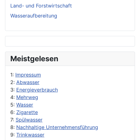
Land- und Forstwirtschaft
Wasseraufbereitung
Meistgelesen
1:
Impressum
2:
Abwasser
3:
Energieverbrauch
4:
Mehrweg
5:
Wasser
6:
Zigarette
7:
Spülwasser
8:
Nachhaltige Unternehmensführung
9:
Trinkwasser