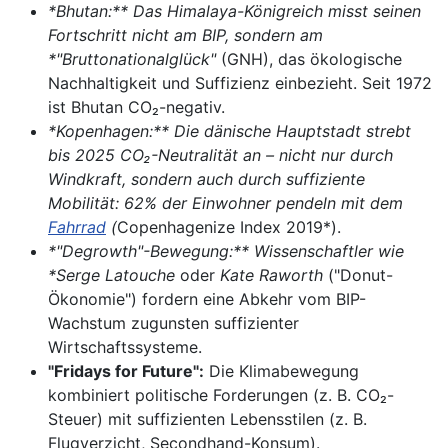
*Bhutan:** Das Himalaya-Königreich misst seinen
Fortschritt nicht am BIP, sondern am
*"Bruttonationalglück"
(GNH), das ökologische
Nachhaltigkeit und Suffizienz einbezieht. Seit 1972
ist Bhutan CO₂-negativ.
*Kopenhagen:** Die dänische Hauptstadt strebt
bis 2025 CO₂-Neutralität an – nicht nur durch
Windkraft, sondern auch durch suffiziente
Mobilität: 62% der Einwohner pendeln mit dem
Fahrrad
(
Copenhagenize Index 2019*).
*"Degrowth"-Bewegung:** Wissenschaftler wie
*Serge Latouche
oder
Kate Raworth
("Donut-
Ökonomie") fordern eine Abkehr vom BIP-
Wachstum zugunsten suffizienter
Wirtschaftssysteme.
"Fridays for Future":
Die Klimabewegung
kombiniert politische Forderungen (z. B. CO₂-
Steuer) mit suffizienten Lebensstilen (z. B.
Flugverzicht, Secondhand-Konsum).