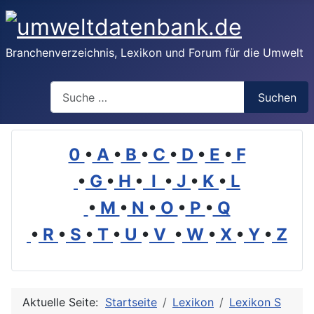
Branchenverzeichnis, Lexikon und Forum für die Umwelt
Suchen
Suchen
0
•
A
•
B
•
C
•
D
•
E
•
F
•
G
•
H
•
I
•
J
•
K
•
L
•
M
•
N
•
O
•
P
•
Q
•
R
•
S
•
T
•
U
•
V
•
W
•
X
•
Y
•
Z
Aktuelle Seite:
Startseite
Lexikon
Lexikon S