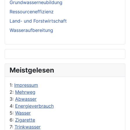
Grundwasserneubildung
Ressourceneffizienz
Land- und Forstwirtschaft
Wasseraufbereitung
Meistgelesen
1:
Impressum
2:
Mehrweg
3:
Abwasser
4:
Energieverbrauch
5:
Wasser
6:
Zigarette
7:
Trinkwasser