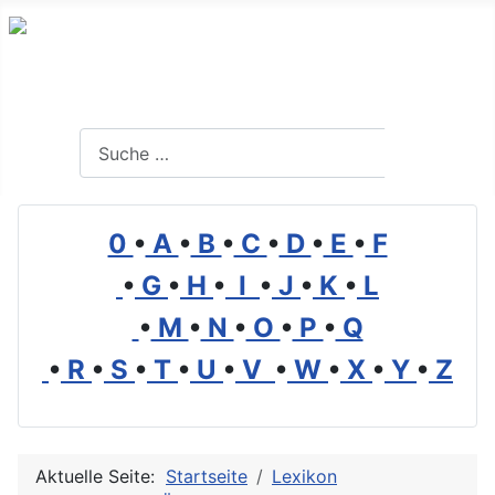
Branchenverzeichnis, Lexikon und Forum für die Umwelt
Suchen
Suchen
0
•
A
•
B
•
C
•
D
•
E
•
F
•
G
•
H
•
I
•
J
•
K
•
L
•
M
•
N
•
O
•
P
•
Q
•
R
•
S
•
T
•
U
•
V
•
W
•
X
•
Y
•
Z
Aktuelle Seite:
Startseite
Lexikon