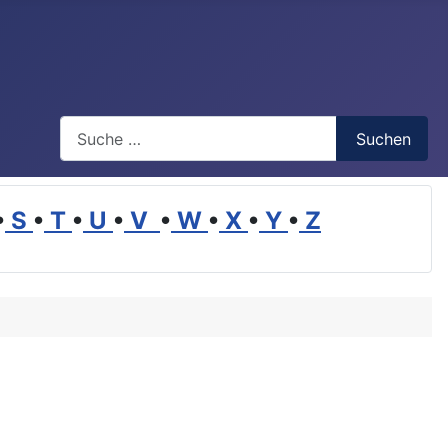
Suchen
Suchen
•
S
•
T
•
U
•
V
•
W
•
X
•
Y
•
Z