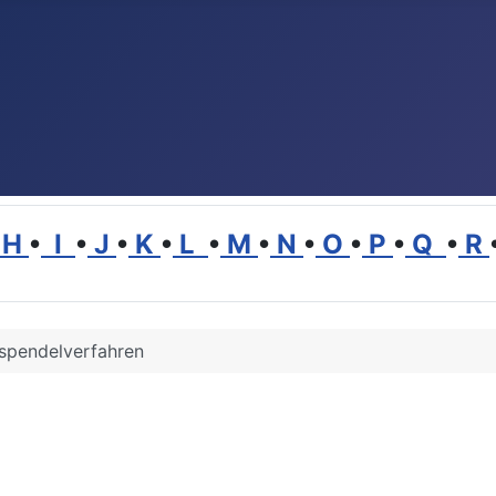
H
•
I
•
J
•
K
•
L
•
M
•
N
•
O
•
P
•
Q
•
R
spendelverfahren