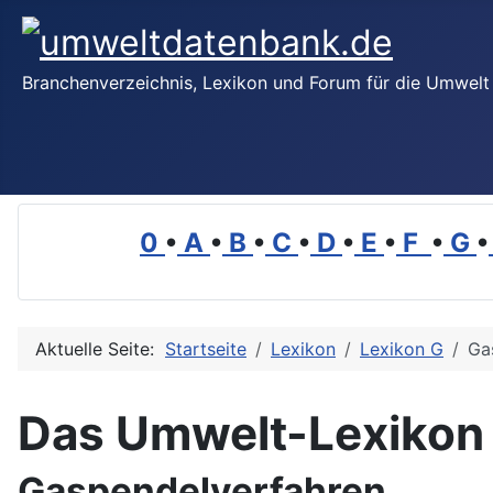
Branchenverzeichnis, Lexikon und Forum für die Umwelt
0
•
A
•
B
•
C
•
D
•
E
•
F
•
G
•
Aktuelle Seite:
Startseite
Lexikon
Lexikon G
Ga
Das Umwelt-Lexikon
Gaspendelverfahren