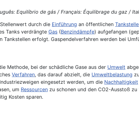
uguês: Equilíbrio de gás / Français: Équilibrage du gaz / It
 Stellenwert durch die
Einführung
an öffentlichen
Tankstell
 des Tanks verdrängte
Gas
(
Benzindämpfe
) aufgefangen (gep
en Tankstellen erfolgt. Gaspendelverfahren werden bei Um
die Methode, bei der schädliche Gase aus der
Umwelt
abges
liches
Verfahren
, das darauf abzielt, die
Umweltbelastung
zu
Industriezweigen eingesetzt werden, um die
Nachhaltigkeit
asen, um
Ressourcen
zu schonen und den CO2-Ausstoß zu ve
tig Kosten sparen.