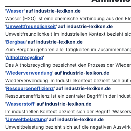
'
Wasser
'
auf industrie-lexikon.de
Wasser (H2O) ist eine chemische Verbindung aus den Ele
'
Umweltfreundlichkeit
'
auf industrie-lexikon.de
Umweltfreundlichkeit im industriellen Kontext bezieht sic
'
Bergbau
'
auf industrie-lexikon.de
Zum Bergbau gehören alle Tätigkeiten im Zusammenhang m
'
Altholzrecycling
'
Das Altholzrecycling bezeichnet den Prozess der Wiede
'
Wiederverwendung
'
auf industrie-lexikon.de
Wiederverwendung im Industriekontext bezieht sich auf d
'
Ressourceneffizienz
'
auf industrie-lexikon.de
Ressourceneffizienz ist ein zentraler Begriff in der Indust
'
Wasserstoff
'
auf industrie-lexikon.de
Im industriellen Kontext bezieht sich der Begriff 'Wasse
'
Umweltbelastung
'
auf industrie-lexikon.de
Umweltbelastung bezieht sich auf die negativen Auswirkun