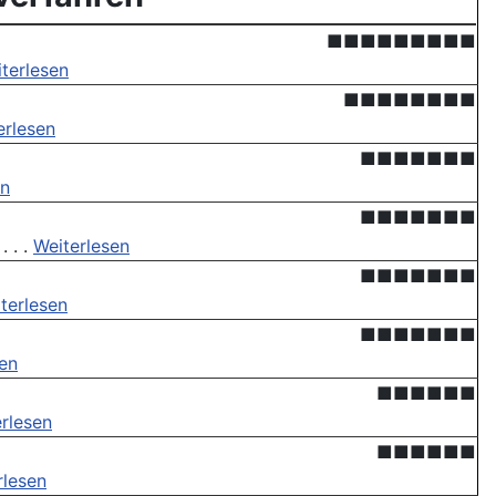
■■■■■■■■■
terlesen
■■■■■■■■
erlesen
■■■■■■■
en
■■■■■■■
 . .
Weiterlesen
■■■■■■■
terlesen
■■■■■■■
sen
■■■■■■
rlesen
■■■■■■
rlesen