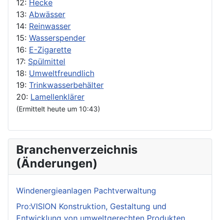
12:
Hecke
13:
Abwässer
14:
Reinwasser
15:
Wasserspender
16:
E-Zigarette
17:
Spülmittel
18:
Umweltfreundlich
19:
Trinkwasserbehälter
20:
Lamellenklärer
(Ermittelt heute um 10:43)
Branchenverzeichnis
(Änderungen)
Windenergieanlagen Pachtverwaltung
Pro:VISION Konstruktion, Gestaltung und
Entwicklung von umweltgerechten Produkten