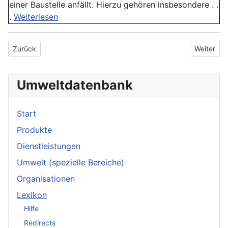
einer Baustelle anfällt. Hierzu gehören insbesondere . .
.
Weiterlesen
Vorheriger Beitrag: Rotterdamer Markt
Nächster 
Zurück
Weiter
Umweltdatenbank
Start
Produkte
Dienstleistungen
Umwelt (spezielle Bereiche)
Organisationen
Lexikon
Hilfe
Redirects