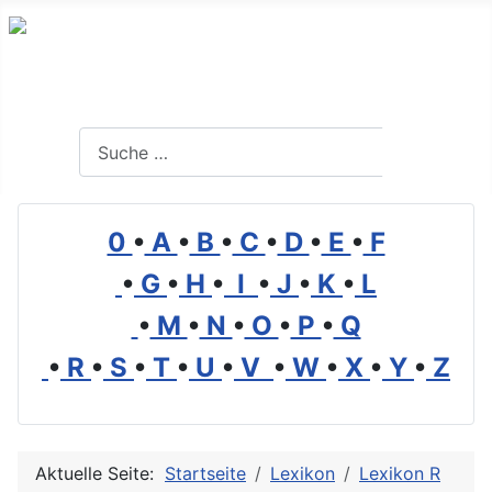
Branchenverzeichnis, Lexikon und Forum für die Umwelt
Suchen
Suchen
0
•
A
•
B
•
C
•
D
•
E
•
F
•
G
•
H
•
I
•
J
•
K
•
L
•
M
•
N
•
O
•
P
•
Q
•
R
•
S
•
T
•
U
•
V
•
W
•
X
•
Y
•
Z
Aktuelle Seite:
Startseite
Lexikon
Lexikon R