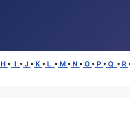
H
•
I
•
J
•
K
•
L
•
M
•
N
•
O
•
P
•
Q
•
R