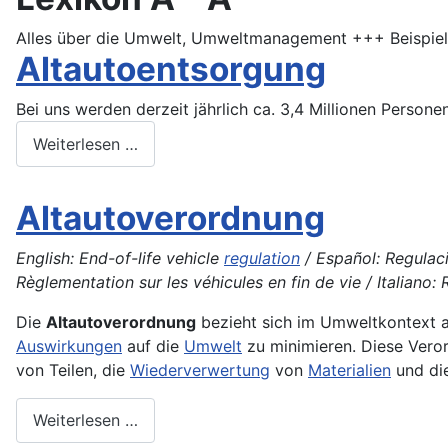
Alles über die Umwelt, Umweltmanagement +++ Beispiela
Altautoentsorgung
Bei uns werden derzeit jährlich ca. 3,4 Millionen Personen
Weiterlesen …
Altautoverordnung
English: End-of-life vehicle
regulation
/ Español: Regulaci
Règlementation sur les véhicules en fin de vie / Italiano:
Die
Altautoverordnung
bezieht sich im Umweltkontext 
Auswirkungen
auf die
Umwelt
zu minimieren. Diese Vero
von Teilen, die
Wiederverwertung
von
Materialien
und di
Weiterlesen …