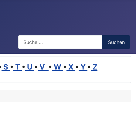
Suchen
Suchen
•
S
•
T
•
U
•
V
•
W
•
X
•
Y
•
Z