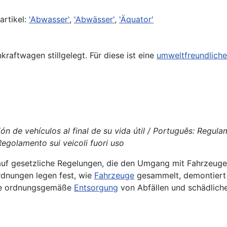
rtikel:
'Abwasser'
,
'Abwässer'
,
'Äquator'
kraftwagen stillgelegt. Für diese ist eine
umweltfreundliche
ón de vehículos al final de su vida útil / Português: Regul
 Regolamento sui veicoli fuori uso
auf gesetzliche Regelungen, die den Umgang mit Fahrzeuge
rdnungen legen fest, wie
Fahrzeuge
gesammelt, demontiert 
e ordnungsgemäße
Entsorgung
von Abfällen und schädlic