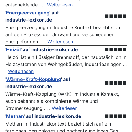
entscheidende . . .
Weiterlesen
'
Energieerzeugung
'
auf
■■■■■
industrie-lexikon.de
Energieerzeugung im Industrie Kontext bezieht sich
auf den Prozess der Umwandlung verschiedener
Energieformen . . .
Weiterlesen
'
Heizöl
'
auf industrie-lexikon.de
■■■■■
Heizöl ist ein flüssiger Brennstoff, der hauptsächlich in
Heizsystemen von Wohngebäuden, Industrieanlagen . .
.
Weiterlesen
'
Wärme-Kraft-Kopplung
'
auf
■■■■■
industrie-lexikon.de
Wärme-Kraft-Kopplung (WKK) im Industrie Kontext,
auch bekannt als kombinierte Wärme und
Stromerzeugung . . .
Weiterlesen
'
Methan
'
auf industrie-lexikon.de
■■■■■
Methan im Industriekontext bezieht sich auf ein
farbloses, geruchloses und hochentzündliches Gas,