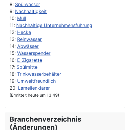
8:
Spülwasser
9:
Nachhaltigkeit
10:
Müll
11:
Nachhaltige Unternehmensführung
12:
Hecke
13:
Reinwasser
14:
Abwässer
15:
Wasserspender
16:
E-Zigarette
17:
Spülmittel
18:
Trinkwasserbehälter
19:
Umweltfreundlich
20:
Lamellenklärer
(Ermittelt heute um 13:49)
Branchenverzeichnis
(Änderungen)