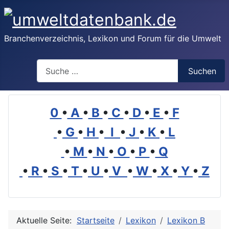
Branchenverzeichnis, Lexikon und Forum für die Umwelt
Suchen
Suchen
0
•
A
•
B
•
C
•
D
•
E
•
F
•
G
•
H
•
I
•
J
•
K
•
L
•
M
•
N
•
O
•
P
•
Q
•
R
•
S
•
T
•
U
•
V
•
W
•
X
•
Y
•
Z
Aktuelle Seite:
Startseite
Lexikon
Lexikon B