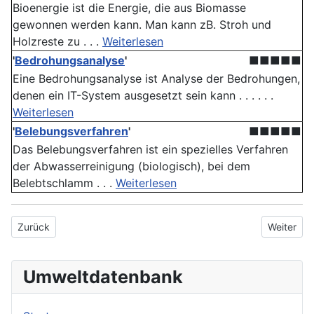
Bioenergie ist die Energie, die aus Biomasse
gewonnen werden kann. Man kann zB. Stroh und
Holzreste zu . . .
Weiterlesen
'
Bedrohungsanalyse
'
■■■■■
Eine Bedrohungsanalyse ist Analyse der Bedrohungen,
denen ein IT-System ausgesetzt sein kann . . . . . .
Weiterlesen
'
Belebungsverfahren
'
■■■■■
Das Belebungsverfahren ist ein spezielles Verfahren
der Abwasserreinigung (biologisch), bei dem
Belebtschlamm . . .
Weiterlesen
Vorheriger Beitrag: Immissionsschutz
Nächster 
Zurück
Weiter
Umweltdatenbank