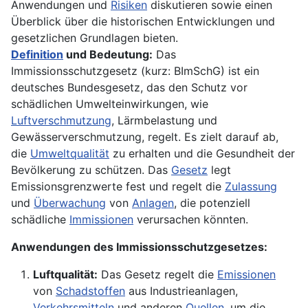
Anwendungen und
Risiken
diskutieren sowie einen
Überblick über die historischen Entwicklungen und
gesetzlichen Grundlagen bieten.
Definition
und Bedeutung:
Das
Immissionsschutzgesetz (kurz: BImSchG) ist ein
deutsches Bundesgesetz, das den Schutz vor
schädlichen Umwelteinwirkungen, wie
Luftverschmutzung
, Lärmbelastung und
Gewässerverschmutzung, regelt. Es zielt darauf ab,
die
Umweltqualität
zu erhalten und die Gesundheit der
Bevölkerung zu schützen. Das
Gesetz
legt
Emissionsgrenzwerte fest und regelt die
Zulassung
und
Überwachung
von
Anlagen
, die potenziell
schädliche
Immissionen
verursachen könnten.
Anwendungen des Immissionsschutzgesetzes:
Luftqualität:
Das Gesetz regelt die
Emissionen
von
Schadstoffen
aus Industrieanlagen,
Verkehrsmitteln
und anderen
Quellen
, um die