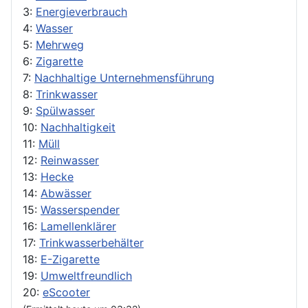
3:
Energieverbrauch
4:
Wasser
5:
Mehrweg
6:
Zigarette
7:
Nachhaltige Unternehmensführung
8:
Trinkwasser
9:
Spülwasser
10:
Nachhaltigkeit
11:
Müll
12:
Reinwasser
13:
Hecke
14:
Abwässer
15:
Wasserspender
16:
Lamellenklärer
17:
Trinkwasserbehälter
18:
E-Zigarette
19:
Umweltfreundlich
20:
eScooter