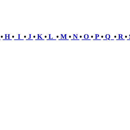
G
•
H
•
I
•
J
•
K
•
L
•
M
•
N
•
O
•
P
•
Q
•
R
•