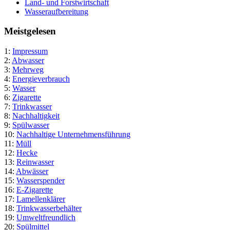
Land- und Forstwirtschaft
Wasseraufbereitung
Meistgelesen
1:
Impressum
2:
Abwasser
3:
Mehrweg
4:
Energieverbrauch
5:
Wasser
6:
Zigarette
7:
Trinkwasser
8:
Nachhaltigkeit
9:
Spülwasser
10:
Nachhaltige Unternehmensführung
11:
Müll
12:
Hecke
13:
Reinwasser
14:
Abwässer
15:
Wasserspender
16:
E-Zigarette
17:
Lamellenklärer
18:
Trinkwasserbehälter
19:
Umweltfreundlich
20:
Spülmittel