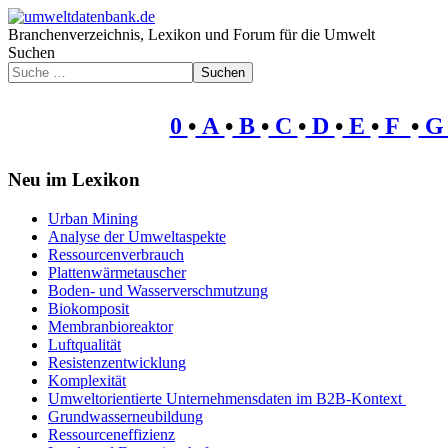
Branchenverzeichnis, Lexikon und Forum für die Umwelt
Suchen
Suchen
0
•
A
•
B
•
C
•
D
•
E
•
F
•
Neu im Lexikon
Urban Mining
Analyse der Umweltaspekte
Ressourcenverbrauch
Plattenwärmetauscher
Boden- und Wasserverschmutzung
Biokomposit
Membranbioreaktor
Luftqualität
Resistenzentwicklung
Komplexität
Umweltorientierte Unternehmensdaten im B2B-Kontext
Grundwasserneubildung
Ressourceneffizienz