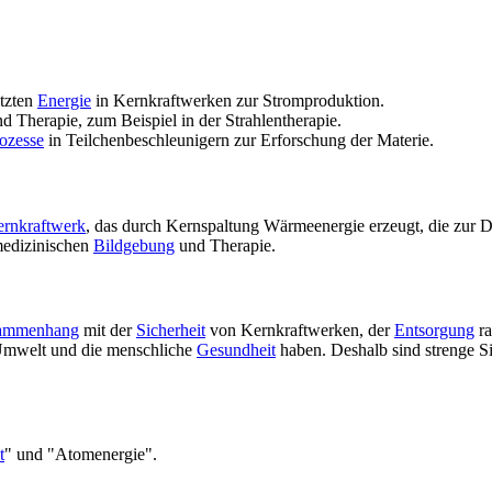
etzten
Energie
in Kernkraftwerken zur Stromproduktion.
d Therapie, zum Beispiel in der Strahlentherapie.
ozesse
in Teilchenbeschleunigern zur Erforschung der Materie.
rnkraftwerk
, das durch Kernspaltung Wärmeenergie erzeugt, die zur
 medizinischen
Bildgebung
und Therapie.
ammenhang
mit der
Sicherheit
von Kernkraftwerken, der
Entsorgung
ra
Umwelt und die menschliche
Gesundheit
haben. Deshalb sind strenge Si
t
" und "Atomenergie".