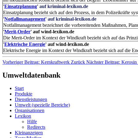
'
Einsatzplanung
'
auf kriminal-lexikon.de
Einsatzplanung bezieht sich auf den Prozess, in dem Polizeikräfte sy
'
Notfallmanagement
'
auf kriminal-lexikon.de
Notfallmanagement bezeichnet die vorbereitenden Maßnahmen, Planun
'
Merit-Order
'
auf wind-lexikon.de
Die Merit-Order im Kontext der Windkraft bezieht sich auf das Prinzi
'
Elektrische Energie
'
auf wind-lexikon.de
Elektrische Energie im Kontext der Windkraft bezieht sich auf die E
Vorheriger Beitrag: Kernkraftwerk
Zurück
Nächster Beitrag: Kerosin
Umweltdatenbank
Start
Produkte
Dienstleistungen
Umwelt (spezielle Bereiche)
Organisationen
Lexikon
Hilfe
Redirects
Kleinanzeigen