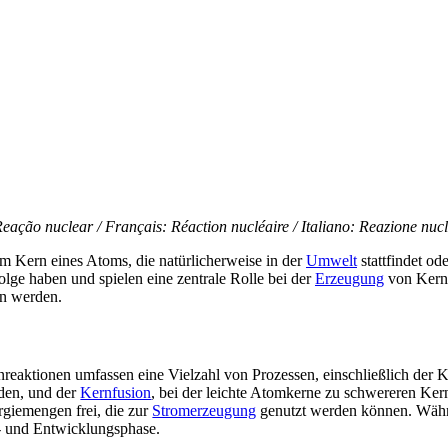
eação nuclear / Français: Réaction nucléaire / Italiano: Reazione nuc
m Kern eines Atoms, die natürlicherweise in der
Umwelt
stattfindet od
ge haben und spielen eine zentrale Rolle bei der
Erzeugung
von Kerne
n werden.
reaktionen umfassen eine Vielzahl von Prozessen, einschließlich der 
den, und der
Kernfusion
, bei der leichte Atomkerne zu schwereren Ker
giemengen frei, die zur
Stromerzeugung
genutzt werden können. Währe
s- und Entwicklungsphase.