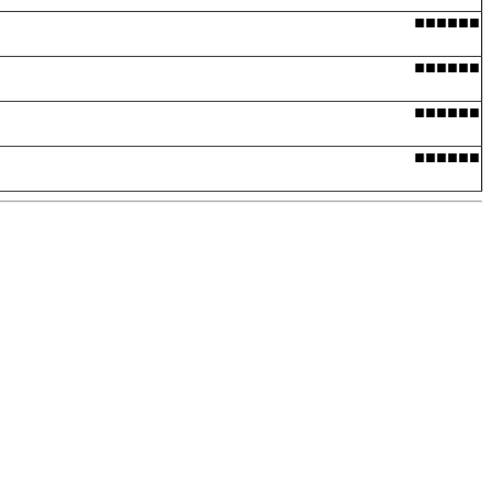
■■■■■■
■■■■■■
■■■■■■
■■■■■■