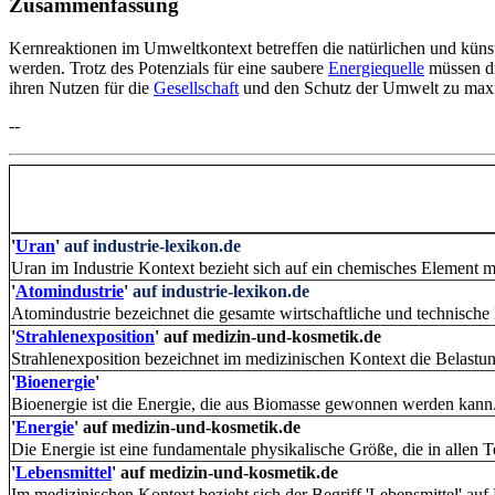
Zusammenfassung
Kernreaktionen im Umweltkontext betreffen die natürlichen und küns
werden. Trotz des Potenzials für eine saubere
Energiequelle
müssen di
ihren Nutzen für die
Gesellschaft
und den Schutz der Umwelt zu max
--
'
Uran
'
auf industrie-lexikon.de
Uran im Industrie Kontext bezieht sich auf ein chemisches Element 
'
Atomindustrie
'
auf industrie-lexikon.de
Atomindustrie bezeichnet die gesamte wirtschaftliche und technische I
'
Strahlenexposition
'
auf medizin-und-kosmetik.de
Strahlenexposition bezeichnet im medizinischen Kontext die Belastun
'
Bioenergie
'
Bioenergie ist die Energie, die aus Biomasse gewonnen werden kann.
'
Energie
'
auf medizin-und-kosmetik.de
Die Energie ist eine fundamentale physikalische Größe, die in allen Te
'
Lebensmittel
'
auf medizin-und-kosmetik.de
Im medizinischen Kontext bezieht sich der Begriff 'Lebensmittel' auf 